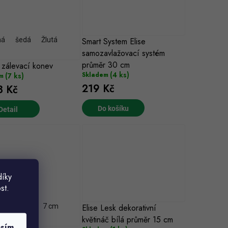
ná
šedá
Žlutá
Smart System Elise
samozavlažovací systém
průměr 30 cm
 zálevací konev
(4 ks)
Skladem
(7 ks)
m
219 Kč
 Kč
Do košíku
díky
st.
m
11 cm
7 cm
Elise Lesk dekorativní
květináč bílá průměr 15 cm
asím