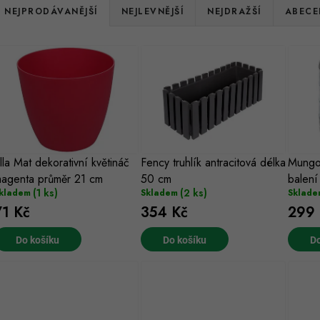
Ř
NEJPRODÁVANĚJŠÍ
NEJLEVNĚJŠÍ
NEJDRAŽŠÍ
ABECE
a
V
z
ý
e
p
n
s
lla Mat dekorativní květináč
Fency truhlík antracitová délka
Mungo 
p
agenta průměr 21 cm
50 cm
balení
p
r
(1 ks)
(2 ks)
kladem
Skladem
Sklade
71 Kč
354 Kč
299 
r
o
o
Do košíku
Do košíku
Do
d
d
u
u
k