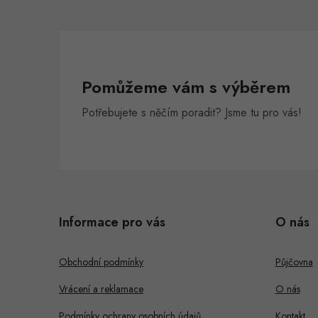
í
r
Pomůžeme vám s výběrem
Potřebujete s něčím poradit? Jsme tu pro vás!
Z
á
i
Informace pro vás
O nás
p
s
a
Obchodní podmínky
Půjčovna
t
Vrácení a reklamace
O nás
í
Podmínky ochrany osobních údajů
Kontakt