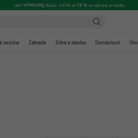
ní a reklamace
Podmínky ochrany osobních údajů
Obchodní podmínky
Letní
VÝPRODEJ
skladu: SLEVA až
75 %
na vybrané produkty
á sezóna
Zahrada
Dílna a stavba
Domácnost
Cho