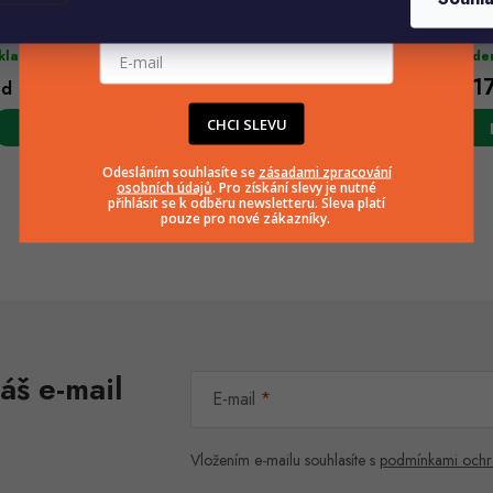
arina závěsný květináč
Ella Mat dekorativní květináč
Ella M
E-mailová adresa
nědá
šedá
bílá
(1 ks)
(2 ks)
kladem
Skladem
Sklade
112 Kč
71 Kč
17
od
od
od
CHCI SLEVU
Odesláním souhlasíte se
zásadami zpracování
osobních údajů
. Pro získání slevy je nutné
přihlásit se k odběru newsletteru. Sleva platí
pouze pro nové zákazníky.
O
v
á
áš e-mail
d
E-mail
a
c
Vložením e-mailu souhlasíte s
podmínkami ochr