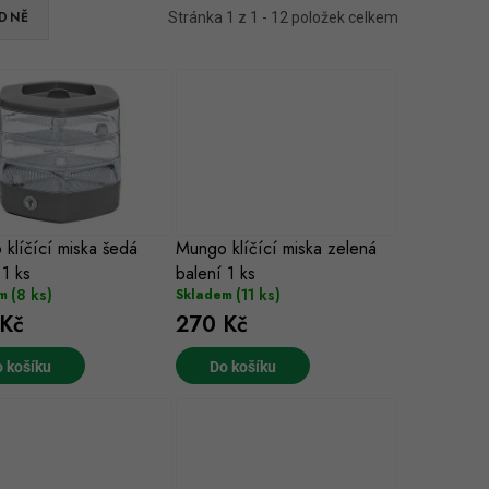
DNĚ
Stránka
1
z
1
-
12
položek celkem
klíčící miska šedá
Mungo klíčící miska zelená
 1 ks
balení 1 ks
(8 ks)
(11 ks)
m
Skladem
Kč
270 Kč
 košíku
Do košíku