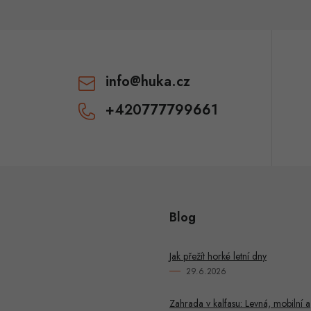
p
v
info
@
huka.cz
k
+420777799661
y
v
ý
p
Blog
u
Jak přežít horké letní dny
29.6.2026
Zahrada v kalfasu: Levná, mobilní a