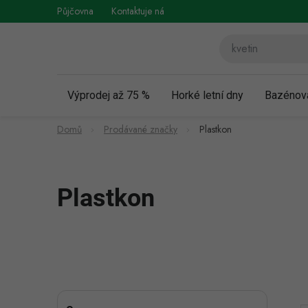
Přejít
Půjčovna
Kontaktuje nás
Obchodní podmínky
Vráce
na
obsah
Výprodej až 75 %
Horké letní dny
Bazénov
Domů
Prodávané značky
Plastkon
Plastkon
P