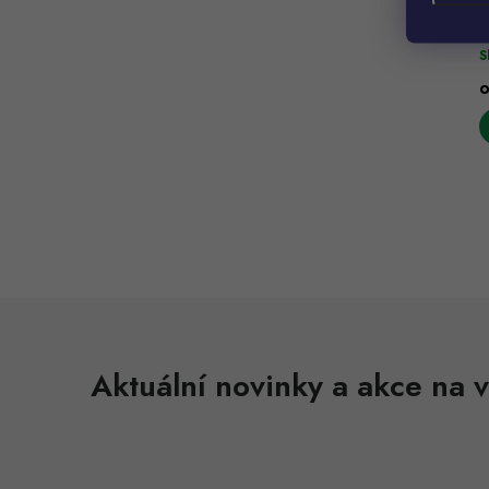
M
h
S
l
Aktuální novinky a akce na v