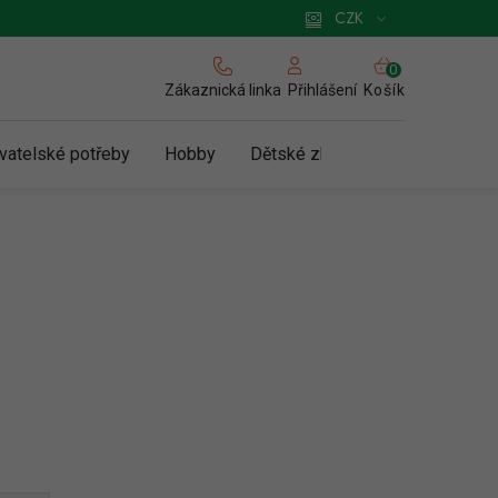
 pro podnikatele
Způsob doručení a platby
Zásady používání cookies
CZK
NÁKUPNÍ
KOŠÍK
Zákaznická linka
Košík
Přihlášení
vatelské potřeby
Hobby
Dětské zboží a hračky
N