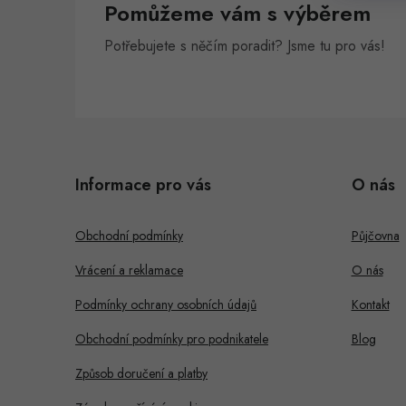
Pomůžeme vám s výběrem
n
Potřebujete s něčím poradit? Jsme tu pro vás!
e
l
Z
á
Informace pro vás
O nás
p
a
Obchodní podmínky
Půjčovna
t
Vrácení a reklamace
O nás
í
Podmínky ochrany osobních údajů
Kontakt
Obchodní podmínky pro podnikatele
Blog
Způsob doručení a platby