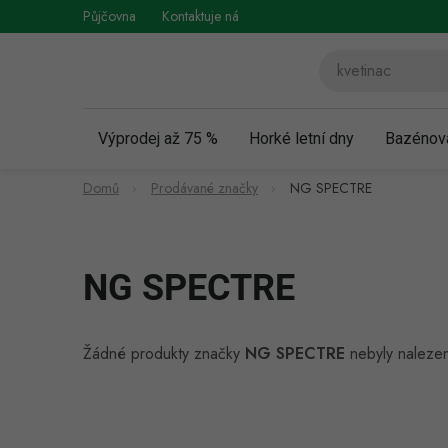
Přejít
Půjčovna
Kontaktuje nás
Obchodní podmínky
Vráce
na
obsah
Výprodej až 75 %
Horké letní dny
Bazénov
Domů
Prodávané značky
NG SPECTRE
NG SPECTRE
Žádné produkty značky
NG SPECTRE
nebyly nalezen