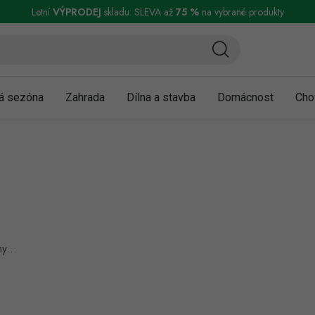
ní a reklamace
Podmínky ochrany osobních údajů
Obchodní podmínky
Letní
VÝPRODEJ
skladu: SLEVA až
75 %
na vybrané produkty
á sezóna
Zahrada
Dílna a stavba
Domácnost
Cho
y...