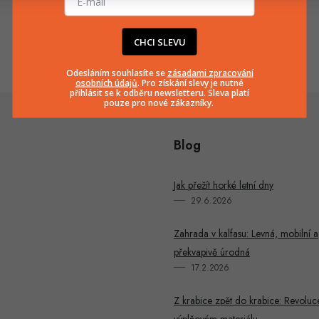
info
@
huka.cz
+420777799661
CHCI SLEVU
Odesláním souhlasíte se
zásadami zpracování
osobních údajů
. Pro získání slevy je nutné
přihlásit se k odběru newsletteru. Sleva platí
pouze pro nové zákazníky.
Blog
Jak přežít horké letní dny
29.6.2026
Zahrada v kalfasu: Levná, mobilní a
překvapivě úrodná
17.2.2026
Z krabice zpět do krabice: Revoluc