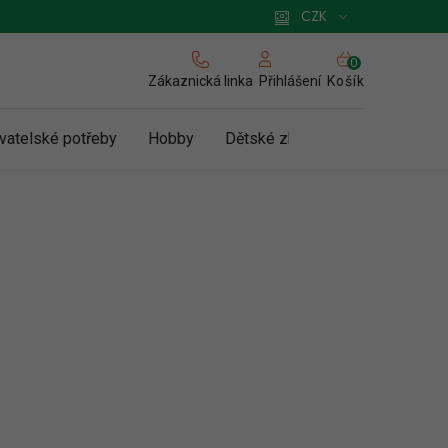
 pro podnikatele
Způsob doručení a platby
Zásady používání cookies
CZK
NÁKUPNÍ
KOŠÍK
Zákaznická linka
Košík
Přihlášení
vatelské potřeby
Hobby
Dětské zboží a hračky
N