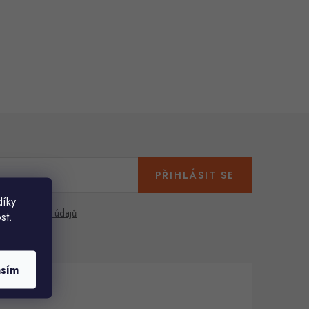
PŘIHLÁSIT SE
díky
any osobních údajů
st.
asím