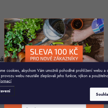
áš e-mail
E-mail
me cookies, abychom Vám umožnili pohodlné prohlížení webu a 
Vložením e-mailu souhlasíte s
podmínkami ochr
 provozu webu neustále zlepšovali jeho funkce, výkon a použitelno
formací
Komu ji máme poslat?
tavení
Souhl
E-mailová adresa