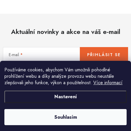
Hobby
Dětské zboží a hračky
Aktuální novinky a akce na váš e-mail
Novinky
World Cleanup Day
E-mail
PŘIHLÁSIT SE
Akční ceny
Používáme cookies, abychom Vám umožnili pohodlné
Vložením e-mailu souhlasíte s
podmínkami ochrany osobních údajů
Půjčovna
Kontaktuje nás
Obchodní podmínky
prohlížení webu a díky analýze provozu webu neustále
zlepšovali jeho funkce, výkon a použitelnost.
Více informací
Vrácení a reklamace
Podmínky ochrany osobních údajů
Obchodní podmínky pro podnikatele
Způsob doručení a platby
Nastavení
Pomůžeme vám s výběrem
Zásady používání cookies
O nás
Blog
Potřebujete s něčím poradit? Jsme tu pro vás!
Souhlasím
info
@
huka.cz