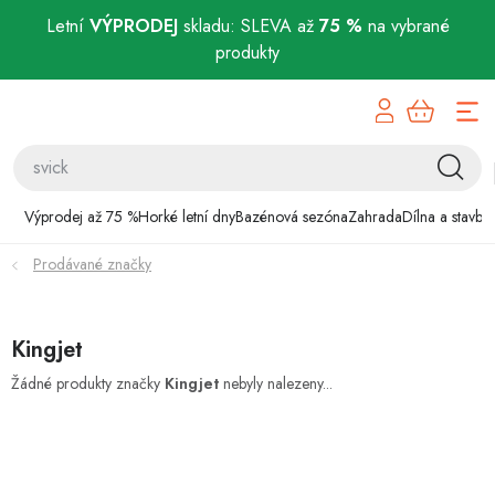
Letní
VÝPRODEJ
skladu: SLEVA až
75 %
na vybrané
produkty
Přejít
Výprodej až 75 %
na
obsah
Horké letní dny
Bazénová sezóna
Výprodej až 75 %
Horké letní dny
Bazénová sezóna
Zahrada
Dílna a stavba
Prodávané značky
Zahrada
Dílna a stavba
Kingjet
Domácnost
Žádné produkty značky
Kingjet
nebyly nalezeny...
Chovatelské potřeby