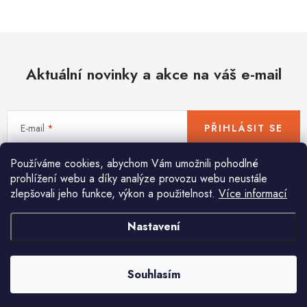
Hobby
Dětské zboží a hračky
Aktuální novinky a akce na váš e-mail
Novinky
World Cleanup Day
E-mail
PŘIHLÁSIT SE
Akční ceny
Používáme cookies, abychom Vám umožnili pohodlné
Vložením e-mailu souhlasíte s
podmínkami ochrany osobních údajů
Půjčovna
Kontaktuje nás
Obchodní podmínky
prohlížení webu a díky analýze provozu webu neustále
zlepšovali jeho funkce, výkon a použitelnost.
Více informací
Vrácení a reklamace
Podmínky ochrany osobních údajů
Obchodní podmínky pro podnikatele
Způsob doručení a platby
Nastavení
Pomůžeme vám s výběrem
Zásady používání cookies
O nás
Blog
Potřebujete s něčím poradit? Jsme tu pro vás!
Souhlasím
info
@
huka.cz