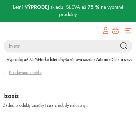
Letní
VÝPRODEJ
skladu: SLEVA až
75 %
na vybrané
produkty
Přejít
Výprodej až 75 %
na
obsah
Horké letní dny
Bazénová sezóna
Výprodej až 75 %
Horké letní dny
Bazénová sezóna
Zahrada
Dílna a stavba
Prodávané značky
Zahrada
Dílna a stavba
Izoxis
Domácnost
Žádné produkty značky
Izoxis
nebyly nalezeny...
Chovatelské potřeby