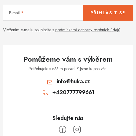
í
E-mail
PŘIHLÁSIT SE
p
r
v
Vložením e-mailu souhlasíte s
podmínkami ochrany osobních údajů
k
y
v
Pomůžeme vám s výběrem
ý
p
Potřebujete s něčím poradit? Jsme tu pro vás!
i
info
@
huka.cz
s
+420777799661
u