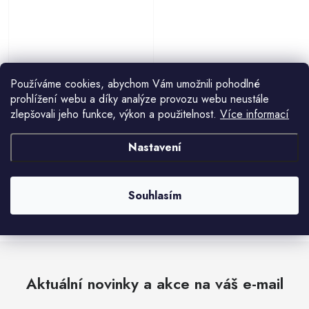
INTEX Nafukovací hrací centrum,
Používáme cookies, abychom Vám umožnili pohodlné
Chobotnice
prohlížení webu a díky analýze provozu webu neustále
1 190 Kč
zlepšovali jeho funkce, výkon a použitelnost.
Více informací
Nastavení
Souhlasím
O
v
l
á
d
Aktuální novinky a akce na váš e-mail
a
c