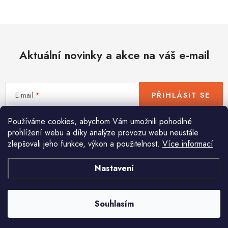
Hobby
Dětské zboží a hračky
Aktuální novinky a akce na váš e-mail
Novinky
World Cleanup Day
E-mail
PŘIHLÁSIT SE
Akční ceny
Používáme cookies, abychom Vám umožnili pohodlné
Vložením e-mailu souhlasíte s
podmínkami ochrany osobních údajů
Půjčovna
Kontaktuje nás
Obchodní podmínky
prohlížení webu a díky analýze provozu webu neustále
zlepšovali jeho funkce, výkon a použitelnost.
Více informací
Vrácení a reklamace
Podmínky ochrany osobních údajů
Obchodní podmínky pro podnikatele
Způsob doručení a platby
Nastavení
Pomůžeme vám s výběrem
Zásady používání cookies
O nás
Blog
Potřebujete s něčím poradit? Jsme tu pro vás!
Souhlasím
info
@
huka.cz