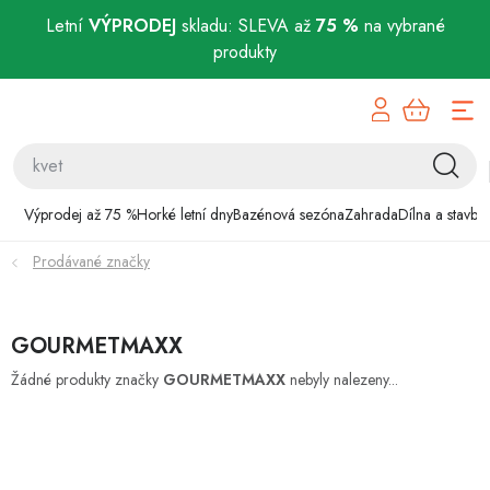
Letní
VÝPRODEJ
skladu: SLEVA až
75 %
na vybrané
produkty
Přejít
Výprodej až 75 %
na
obsah
Horké letní dny
Bazénová sezóna
Výprodej až 75 %
Horké letní dny
Bazénová sezóna
Zahrada
Dílna a stavba
Prodávané značky
Zahrada
Dílna a stavba
GOURMETMAXX
Domácnost
Žádné produkty značky
GOURMETMAXX
nebyly nalezeny...
Chovatelské potřeby