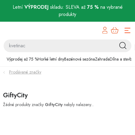
Letní
VÝPRODEJ
skladu: SLEVA až
75 %
na vybrané
produkty
Přejít
Výprodej až 75 %
na
obsah
Horké letní dny
Bazénová sezóna
Výprodej až 75 %
Horké letní dny
Bazénová sezóna
Zahrada
Dílna a stavba
Prodávané značky
Zahrada
Dílna a stavba
GiftyCity
Domácnost
Žádné produkty značky
GiftyCity
nebyly nalezeny...
Chovatelské potřeby