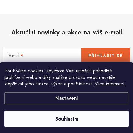
Hobby
Dětské zboží a hračky
Aktuální novinky a akce na váš e-mail
Novinky
World Cleanup Day
E-mail
PŘIHLÁSIT SE
Akční ceny
Používáme cookies, abychom Vám umožnili pohodlné
Vložením e-mailu souhlasíte s
podmínkami ochrany osobních údajů
Půjčovna
Kontaktuje nás
Obchodní podmínky
prohlížení webu a díky analýze provozu webu neustále
zlepšovali jeho funkce, výkon a použitelnost.
Více informací
Vrácení a reklamace
Podmínky ochrany osobních údajů
Obchodní podmínky pro podnikatele
Způsob doručení a platby
Nastavení
Pomůžeme vám s výběrem
Zásady používání cookies
O nás
Blog
Potřebujete s něčím poradit? Jsme tu pro vás!
Souhlasím
info
@
huka.cz