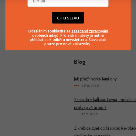
info
@
huka.cz
+420777799661
CHCI SLEVU
Odesláním souhlasíte se
zásadami zpracování
osobních údajů
. Pro získání slevy je nutné
přihlásit se k odběru newsletteru. Sleva platí
pouze pro nové zákazníky.
Blog
Jak přežít horké letní dny
29.6.2026
Zahrada v kalfasu: Levná, mobilní a
překvapivě úrodná
17.2.2026
Z krabice zpět do krabice: Revoluc