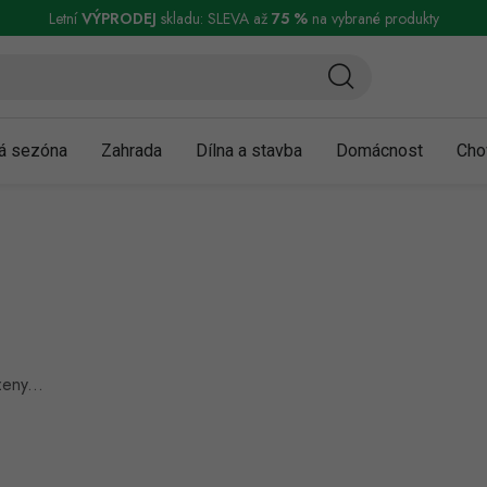
ní a reklamace
Podmínky ochrany osobních údajů
Obchodní podmínky
Letní
VÝPRODEJ
skladu: SLEVA až
75 %
na vybrané produkty
á sezóna
Zahrada
Dílna a stavba
Domácnost
Cho
eny...