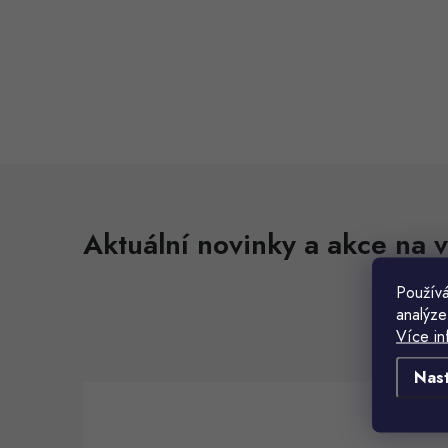
P
o
s
t
r
Aktuální novinky a akce na v
a
n
Používá
analýze
n
Více in
í
Nas
p
a