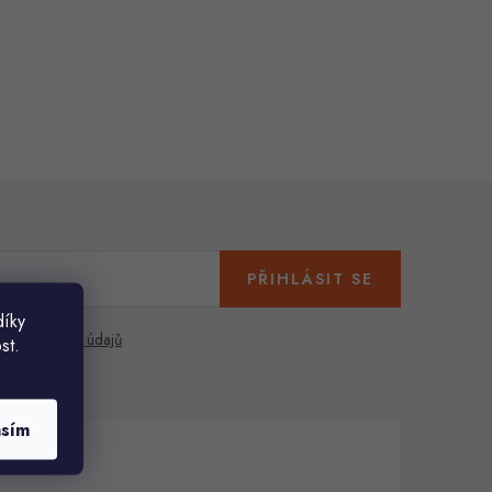
PŘIHLÁSIT SE
díky
any osobních údajů
st.
asím