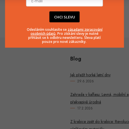
info
@
huka.cz
+420777799661
CHCI SLEVU
Odesláním souhlasíte se
zásadami zpracování
osobních údajů
. Pro získání slevy je nutné
přihlásit se k odběru newsletteru. Sleva platí
pouze pro nové zákazníky.
Blog
Jak přežít horké letní dny
29.6.2026
Zahrada v kalfasu: Levná, mobilní a
překvapivě úrodná
17.2.2026
Z krabice zpět do krabice: Revoluc