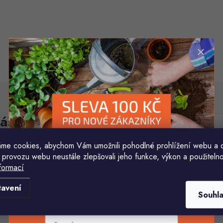
áš e-mail
E-mail
me cookies, abychom Vám umožnili pohodlné prohlížení webu a 
Vložením e-mailu souhlasíte s
podmínkami ochr
 provozu webu neustále zlepšovali jeho funkce, výkon a použitelno
formací
Komu ji máme poslat?
tavení
Souhl
E-mailová adresa