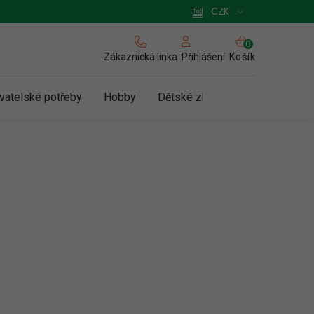
 pro podnikatele
Způsob doručení a platby
Zásady používání cookies
CZK
NÁKUPNÍ
KOŠÍK
Zákaznická linka
Košík
Přihlášení
vatelské potřeby
Hobby
Dětské zboží a hračky
N