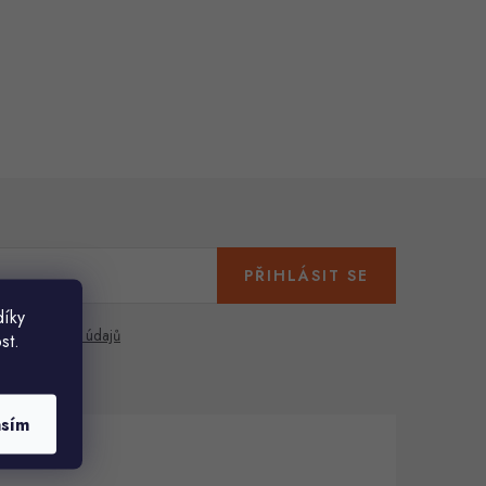
PŘIHLÁSIT SE
díky
any osobních údajů
st.
asím