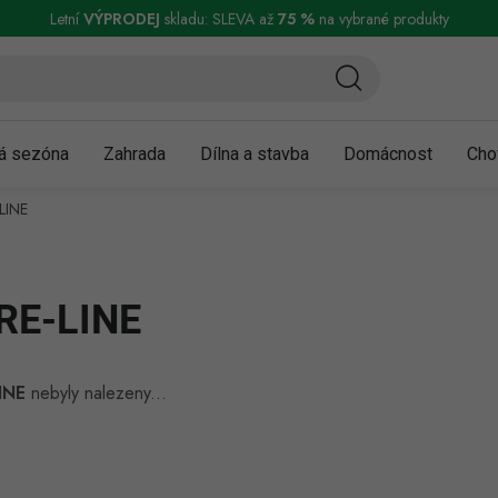
ní a reklamace
Podmínky ochrany osobních údajů
Obchodní podmínky
Letní
VÝPRODEJ
skladu: SLEVA až
75 %
na vybrané produkty
á sezóna
Zahrada
Dílna a stavba
Domácnost
Cho
LINE
RE-LINE
INE
nebyly nalezeny...