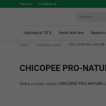
Přejít
Půjčovna
Kontaktuje nás
Obchodní podmínky
Vráce
na
obsah
Výprodej až 75 %
Horké letní dny
Bazénov
Domů
Prodávané značky
CHICOPEE PRO-NATURE-
CHICOPEE PRO-NATU
Žádné produkty značky
CHICOPEE PRO-NATURE-L