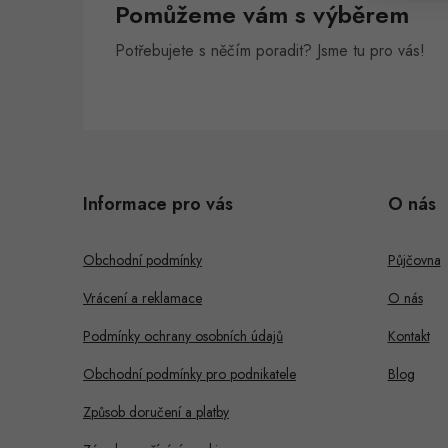
Pomůžeme vám s výběrem
n
Potřebujete s něčím poradit? Jsme tu pro vás!
e
l
Z
á
Informace pro vás
O nás
p
a
Obchodní podmínky
Půjčovna
t
Vrácení a reklamace
O nás
í
Podmínky ochrany osobních údajů
Kontakt
Obchodní podmínky pro podnikatele
Blog
Způsob doručení a platby