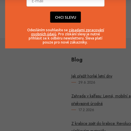
info
@
huka.cz
+420777799661
CHCI SLEVU
Odesláním souhlasíte se
zásadami zpracování
osobních údajů
. Pro získání slevy je nutné
přihlásit se k odběru newsletteru. Sleva platí
pouze pro nové zákazníky.
Blog
Jak přežít horké letní dny
29.6.2026
Zahrada v kalfasu: Levná, mobilní a
překvapivě úrodná
17.2.2026
Z krabice zpět do krabice: Revoluc