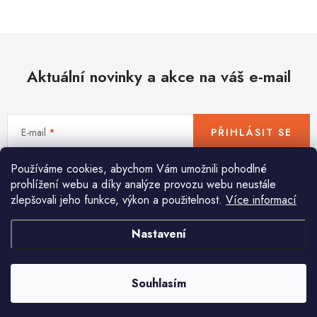
Hobby
Dětské zboží a hračky
Aktuální novinky a akce na váš e-mail
Novinky
World Cleanup Day
E-mail
PŘIHLÁSIT SE
Akční ceny
Používáme cookies, abychom Vám umožnili pohodlné
Vložením e-mailu souhlasíte s
podmínkami ochrany osobních údajů
Půjčovna
Kontaktuje nás
Obchodní podmínky
prohlížení webu a díky analýze provozu webu neustále
zlepšovali jeho funkce, výkon a použitelnost.
Více informací
Vrácení a reklamace
Podmínky ochrany osobních údajů
Obchodní podmínky pro podnikatele
Způsob doručení a platby
Nastavení
Pomůžeme vám s výběrem
Zásady používání cookies
O nás
Blog
Potřebujete s něčím poradit? Jsme tu pro vás!
Souhlasím
info
@
huka.cz