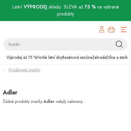
Letní
VÝPRODEJ
skladu: SLEVA až
75 %
na vybrané
produkty
Přejít
Výprodej až 75 %
na
obsah
Horké letní dny
Bazénová sezóna
Výprodej až 75 %
Horké letní dny
Bazénová sezóna
Zahrada
Dílna a stavba
Prodávané značky
Zahrada
Dílna a stavba
Adler
Domácnost
Žádné produkty značky
Adler
nebyly nalezeny...
Chovatelské potřeby