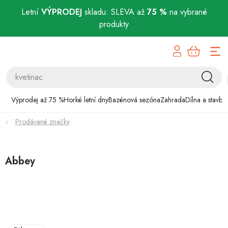
Letní
VÝPRODEJ
skladu: SLEVA až
75 %
na vybrané
produkty
Přejít
Výprodej až 75 %
na
obsah
Horké letní dny
Bazénová sezóna
Výprodej až 75 %
Horké letní dny
Bazénová sezóna
Zahrada
Dílna a stavba
Prodávané značky
Zahrada
Dílna a stavba
Abbey
Domácnost
Chovatelské potřeby