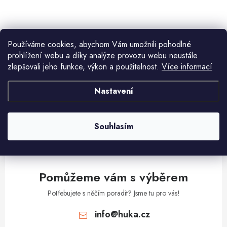
v
l
á
Používáme cookies, abychom Vám umožnili pohodlné
d
prohlížení webu a díky analýze provozu webu neustále
Aktuální novinky a akce na váš e-mail
a
zlepšovali jeho funkce, výkon a použitelnost.
Více informací
c
í
Nastavení
E-mail
PŘIHLÁSIT SE
p
r
Souhlasím
v
Vložením e-mailu souhlasíte s
podmínkami ochrany osobních údajů
k
y
v
Pomůžeme vám s výběrem
ý
p
Potřebujete s něčím poradit? Jsme tu pro vás!
i
info
@
huka.cz
s