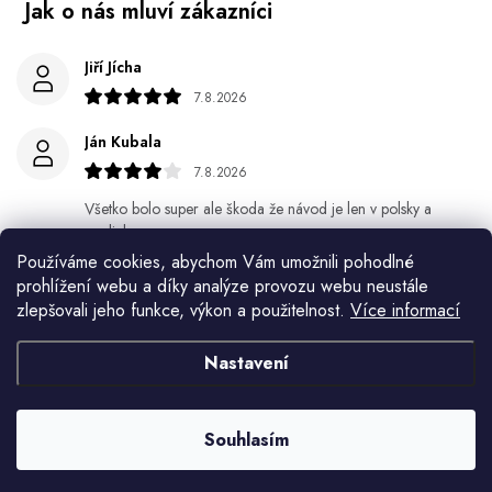
Jiří Jícha
7.8.2026
Ján Kubala
7.8.2026
Všetko bolo super ale škoda že návod je len v polsky a
anglicky .
Používáme cookies, abychom Vám umožnili pohodlné
Gabriela Březinová Vágnerová
prohlížení webu a díky analýze provozu webu neustále
zlepšovali jeho funkce, výkon a použitelnost.
Více informací
5.8.2026
Velmi rychlé odeslání. Spokojenost
Nastavení
HELENA MINAŘÍKOVÁ
5.8.2026
Souhlasím
Je sice větší ale vypadá dobře