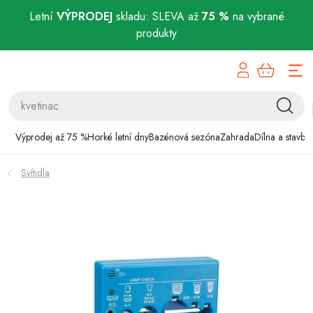
Letní
VÝPRODEJ
skladu: SLEVA až
75 %
na vybrané
produkty
Přejít
Výprodej až 75 %
na
obsah
Horké letní dny
Bazénová sezóna
Výprodej až 75 %
Horké letní dny
Bazénová sezóna
Zahrada
Dílna a stavba
Zahrada
Svítidla
Dílna a stavba
Domácnost
Chovatelské potřeby