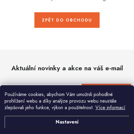
Hobby
Dětské zboží a hračky
ZPĚT DO OBCHODU
Novinky
World Cleanup Day
Akční ceny
Aktuální novinky a akce na váš e-mail
Půjčovna
Kontaktuje nás
Obchodní podmínky
Vrácení a reklamace
Podmínky ochrany osobních údajů
E-mail
PŘIHLÁSIT SE
Používáme cookies, abychom Vám umožnili pohodlné
Obchodní podmínky pro podnikatele
Způsob doručení a platby
prohlížení webu a díky analýze provozu webu neustále
Zásady používání cookies
O nás
Blog
zlepšovali jeho funkce, výkon a použitelnost.
Více informací
Vložením e-mailu souhlasíte s
podmínkami ochrany osobních údajů
Nastavení