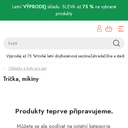
Letní
VÝPRODEJ
skladu: SLEVA až
75 %
na vybrané
produkty
Přejít
Výprodej až 75 %
na
obsah
Horké letní dny
Bazénová sezóna
Výprodej až 75 %
Horké letní dny
Bazénová sezóna
Zahrada
Dílna a stavba
Oblečky a boty pro psy
Zahrada
Trička, mikiny
Dílna a stavba
Domácnost
Produkty teprve připravujeme.
Chovatelské potřeby
Můžete se ale podívat na ostatní kategorie.