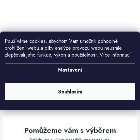
ů
t
ů
O
v
l
Používáme cookies, abychom Vám umožnili pohodlné
á
prohlížení webu a díky analýze provozu webu neustále
d
zlepšovali jeho funkce, výkon a použitelnost.
Více informací
Aktuální novinky a akce na váš e-mail
a
c
Nastavení
í
E-mail
PŘIHLÁSIT SE
p
r
Souhlasím
v
Vložením e-mailu souhlasíte s
podmínkami ochrany osobních údajů
k
y
v
Pomůžeme vám s výběrem
ý