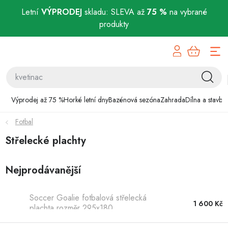
Letní
VÝPRODEJ
skladu: SLEVA až
75 %
na vybrané
produkty
Přejít
Výprodej až 75 %
na
obsah
Horké letní dny
Bazénová sezóna
Výprodej až 75 %
Horké letní dny
Bazénová sezóna
Zahrada
Dílna a stavba
Fotbal
Zahrada
Střelecké plachty
Dílna a stavba
Nejprodávanější
Domácnost
Soccer Goalie fotbalová střelecká
Chovatelské potřeby
1 600 Kč
plachta rozměr 295x180