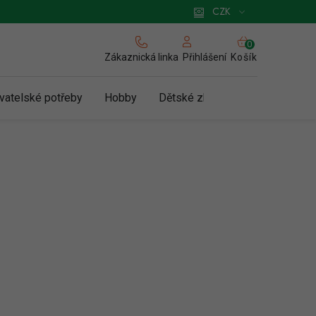
 pro podnikatele
Způsob doručení a platby
Zásady používání cookies
CZK
NÁKUPNÍ
KOŠÍK
Zákaznická linka
Košík
Přihlášení
vatelské potřeby
Hobby
Dětské zboží a hračky
N