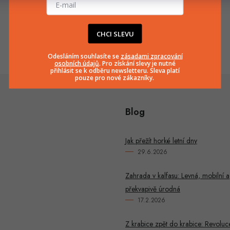
info
@
huka.cz
+420777799661
CHCI SLEVU
Odesláním souhlasíte se
zásadami zpracování
osobních údajů
. Pro získání slevy je nutné
přihlásit se k odběru newsletteru. Sleva platí
pouze pro nové zákazníky.
Blog
Jak přežít horké letní dny
29.6.2026
Zahrada v kalfasu: Levná, mobilní a
překvapivě úrodná
17.2.2026
Z krabice zpět do krabice: Revoluc