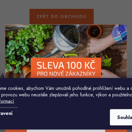
ZPĚT DO OBCHODU
áš e-mail
E-mail
me cookies, abychom Vám umožnili pohodlné prohlížení webu a 
 provozu webu neustále zlepšovali jeho funkce, výkon a použitelno
Vložením e-mailu souhlasíte s
podmínkami ochr
formací
Komu ji máme poslat?
tavení
Souhl
E-mailová adresa