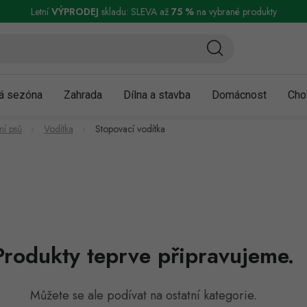
ní a reklamace
Podmínky ochrany osobních údajů
Obchodní podmínky
Letní
VÝPRODEJ
skladu: SLEVA až
75 %
na vybrané produkty
á sezóna
Zahrada
Dílna a stavba
Domácnost
Cho
ní psů
Vodítka
Stopovací vodítka
Produkty teprve připravujeme.
Můžete se ale podívat na ostatní kategorie.