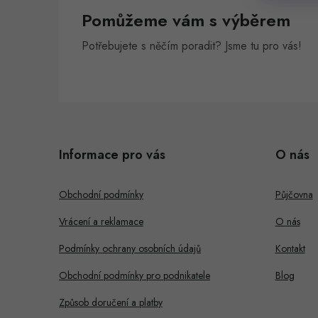
Pomůžeme vám s výběrem
Potřebujete s něčím poradit? Jsme tu pro vás!
Z
á
Informace pro vás
O nás
p
a
Obchodní podmínky
Půjčovna
t
Vrácení a reklamace
O nás
í
Podmínky ochrany osobních údajů
Kontakt
Obchodní podmínky pro podnikatele
Blog
Způsob doručení a platby