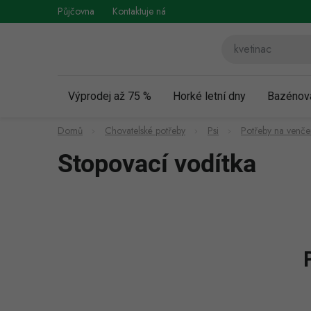
Přejít
Půjčovna
Kontaktuje nás
Obchodní podmínky
Vráce
na
obsah
Výprodej až 75 %
Horké letní dny
Bazénov
Domů
Chovatelské potřeby
Psi
Potřeby na venče
Stopovací vodítka
P
o
s