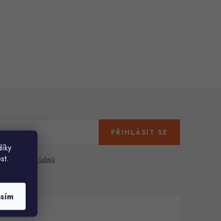
PŘIHLÁSIT SE
díky
st.
any osobních údajů
asím