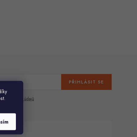
PŘIHLÁSIT SE
díky
st.
any osobních údajů
asím