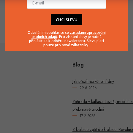
info
@
huka.cz
+420777799661
CHCI SLEVU
Odesláním souhlasíte se
zásadami zpracování
osobních údajů
. Pro získání slevy je nutné
přihlásit se k odběru newsletteru. Sleva platí
pouze pro nové zákazníky.
Blog
Jak přežít horké letní dny
29.6.2026
Zahrada v kalfasu: Levná, mobilní a
překvapivě úrodná
17.2.2026
Z krabice zpět do krabice: Revoluc