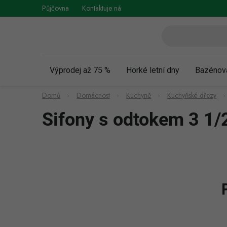
Přejít
Půjčovna
Kontaktuje nás
Obchodní podmínky
Vráce
na
obsah
Výprodej až 75 %
Horké letní dny
Bazénov
Domů
Domácnost
Kuchyně
Kuchyňské dřezy
Sifony s odtokem 3 1/2
P
o
s