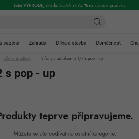
ní a reklamace
Podmínky ochrany osobních údajů
Obchodní podmínky
Letní
VÝPRODEJ
skladu: SLEVA až
75 %
na vybrané produkty
á sezóna
Zahrada
Dílna a stavba
Domácnost
Cho
Sifony a odtoky
Sifony s odtokem 3 1/2 s pop - up
 s pop - up
Produkty teprve připravujeme.
Můžete se ale podívat na ostatní kategorie.