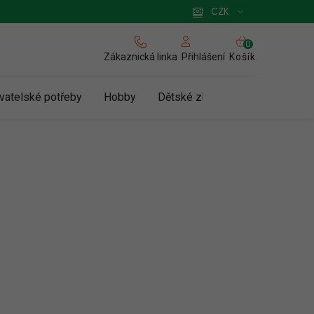
 pro podnikatele
Způsob doručení a platby
Zásady používání cookies
CZK
NÁKUPNÍ
KOŠÍK
Zákaznická linka
Košík
Přihlášení
vatelské potřeby
Hobby
Dětské zboží a hračky
N