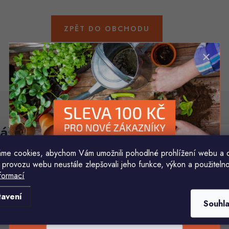
ZPĚT DO OBCHODU
áš e-mail
E-mail
me cookies, abychom Vám umožnili pohodlné prohlížení webu a 
 provozu webu neustále zlepšovali jeho funkce, výkon a použitelno
Vložením e-mailu souhlasíte s
podmínkami ochr
formací
Komu ji máme poslat?
tavení
Souhl
E-mailová adresa