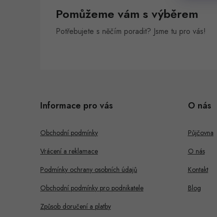
Pomůžeme vám s výběrem
Potřebujete s něčím poradit? Jsme tu pro vás!
Z
á
Informace pro vás
O nás
p
a
Obchodní podmínky
Půjčovna
t
Vrácení a reklamace
O nás
í
Podmínky ochrany osobních údajů
Kontakt
Obchodní podmínky pro podnikatele
Blog
Způsob doručení a platby