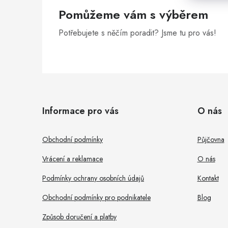
Pomůžeme vám s výběrem
Potřebujete s něčím poradit? Jsme tu pro vás!
Z
á
Informace pro vás
O nás
p
a
Obchodní podmínky
Půjčovna
t
Vrácení a reklamace
O nás
í
Podmínky ochrany osobních údajů
Kontakt
Obchodní podmínky pro podnikatele
Blog
Způsob doručení a platby