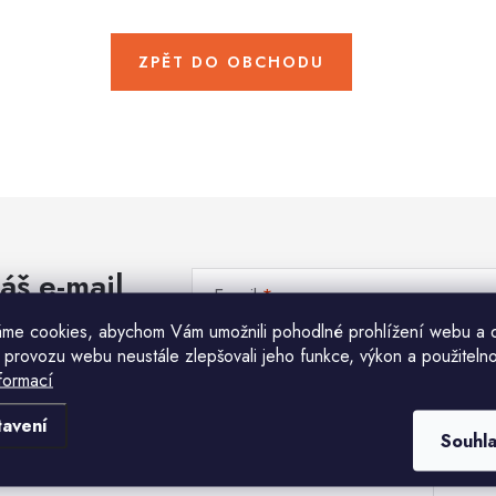
ZPĚT DO OBCHODU
áš e-mail
E-mail
me cookies, abychom Vám umožnili pohodlné prohlížení webu a 
 provozu webu neustále zlepšovali jeho funkce, výkon a použitelno
Vložením e-mailu souhlasíte s
podmínkami ochr
formací
Komu ji máme poslat?
tavení
Souhl
E-mailová adresa