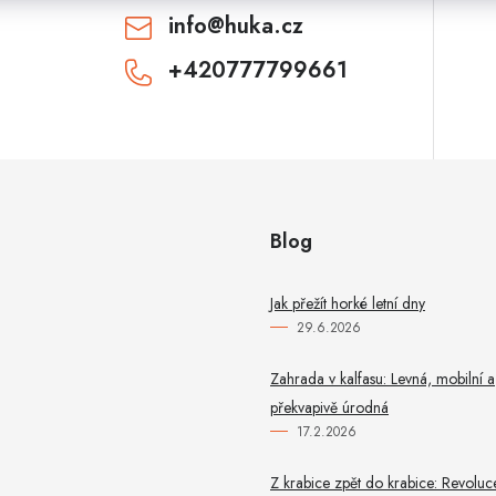
info
@
huka.cz
+420777799661
CHCI SLEVU
Odesláním souhlasíte se
zásadami zpracování
osobních údajů
. Pro získání slevy je nutné
přihlásit se k odběru newsletteru. Sleva platí
pouze pro nové zákazníky.
Blog
Jak přežít horké letní dny
29.6.2026
Zahrada v kalfasu: Levná, mobilní a
překvapivě úrodná
17.2.2026
Z krabice zpět do krabice: Revoluc