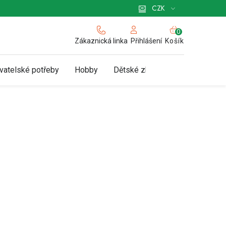
 pro podnikatele
Způsob doručení a platby
Zásady používání cookies
CZK
NÁKUPNÍ
KOŠÍK
Zákaznická linka
Košík
Přihlášení
vatelské potřeby
Hobby
Dětské zboží a hračky
N