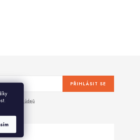
PŘIHLÁSIT SE
díky
st.
any osobních údajů
asím