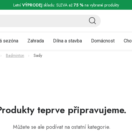
ní a reklamace
Podmínky ochrany osobních údajů
Obchodní podmínky
Letní
VÝPRODEJ
skladu: SLEVA až
75 %
na vybrané produkty
á sezóna
Zahrada
Dílna a stavba
Domácnost
Cho
Badminton
Sady
Produkty teprve připravujeme.
Můžete se ale podívat na ostatní kategorie.