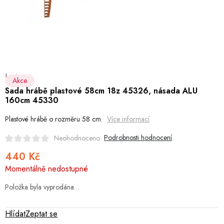
Hobby
Dětské zboží a hračky
Novinky
Levior
World Cleanup Day
Akce
Sada hrábě plastové 58cm 18z 45326, násada ALU
160cm 45330
Akční ceny
Plastové hrábě o rozměru 58 cm.
Více informací
Půjčovna
Kontaktuje nás
Obchodní podmínky
Podrobnosti hodnocení
Neohodnoceno
Vrácení a reklamace
Podmínky ochrany osobních údajů
440 Kč
Obchodní podmínky pro podnikatele
Způsob doručení a platby
Měrná
Momentálně nedostupné
cena:
Zásady používání cookies
O nás
Blog
Položka byla vyprodána…
Hlídat
Zeptat se