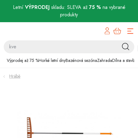
Letní
VÝPRODEJ
skladu: SLEVA až
75 %
na vybrané
produkty
Přejít
Výprodej až 75 %
na
obsah
Horké letní dny
Bazénová sezóna
Výprodej až 75 %
Horké letní dny
Bazénová sezóna
Zahrada
Dílna a stavba
Zahrada
Hrábě
Dílna a stavba
Domácnost
Chovatelské potřeby