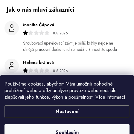
Monika Čápová
8.8.2026
Šroubovací upevňovací závit je příliš krátky nejde na
silnější pracovní desku tutid se nedá utáhnout že spodu
Helena králová
8.8.2026
Objednala jsem si kvetinace a jede n byl praskly dole a
Používáme cookies, abychom Vám umožnili pohodlné
kdyz jsem napsala jak to budem resit tak zadna odpoved
prohlížení webu a díky analýze provozu webu neustále
zlepšovali jeho funkce, výkon a použitelnost.
Více informací
Jiří Jícha
7.8.2026
Nastavení
Ján Kubala
7.8.2026
Souhlasím