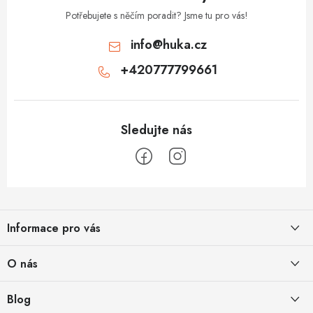
Potřebujete s něčím poradit? Jsme tu pro vás!
info
@
huka.cz
+420777799661
Z
á
Informace pro vás
p
a
Obchodní podmínky
O nás
t
Vrácení a reklamace
í
Půjčovna
Blog
Podmínky ochrany osobních údajů