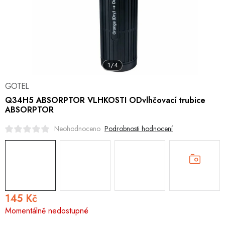
Hobby
Dětské zboží a hračky
Novinky
1/4
World Cleanup Day
GOTEL
Q34H5 ABSORPTOR VLHKOSTI ODvlhčovací trubice
ABSORPTOR
Akční ceny
Podrobnosti hodnocení
Neohodnoceno
Půjčovna
Kontaktuje nás
Obchodní podmínky
Vrácení a reklamace
145 Kč
Měrná
Momentálně nedostupné
cena: