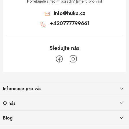
Potřebujete s něčím poradit? Jsme tu pro vás!
info
@
huka.cz
+420777799661
Z
á
Informace pro vás
p
a
Obchodní podmínky
O nás
t
Vrácení a reklamace
í
Půjčovna
Blog
Podmínky ochrany osobních údajů
O nás