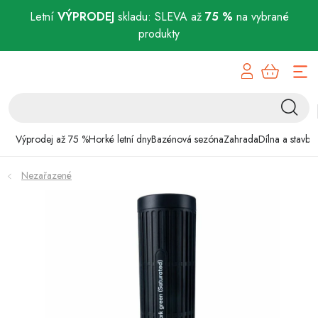
Letní
VÝPRODEJ
skladu: SLEVA až
75 %
na vybrané
produkty
Přejít
Výprodej až 75 %
na
obsah
Horké letní dny
Bazénová sezóna
Výprodej až 75 %
Horké letní dny
Bazénová sezóna
Zahrada
Dílna a stavba
Zahrada
Nezařazené
Dílna a stavba
Domácnost
Chovatelské potřeby