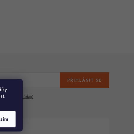
PŘIHLÁSIT SE
díky
st.
any osobních údajů
asím