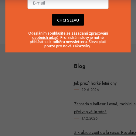
info
@
huka.cz
+420777799661
CHCI SLEVU
Odesláním souhlasíte se
zásadami zpracování
osobních údajů
. Pro získání slevy je nutné
přihlásit se k odběru newsletteru. Sleva platí
pouze pro nové zákazníky.
Blog
Jak přežít horké letní dny
29.6.2026
Zahrada v kalfasu: Levná, mobilní a
překvapivě úrodná
17.2.2026
Z krabice zpět do krabice: Revoluc