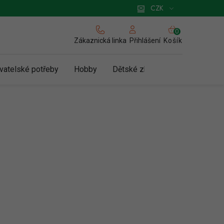
 pro podnikatele
Způsob doručení a platby
Zásady používání cookies
CZK
NÁKUPNÍ
KOŠÍK
Zákaznická linka
Košík
Přihlášení
vatelské potřeby
Hobby
Dětské zboží a hračky
N