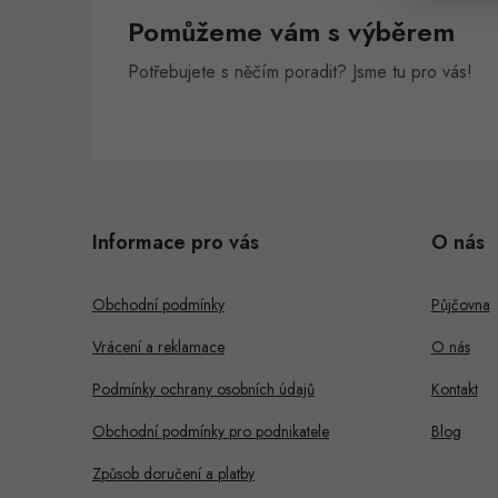
Pomůžeme vám s výběrem
Potřebujete s něčím poradit? Jsme tu pro vás!
Z
á
Informace pro vás
O nás
p
a
Obchodní podmínky
Půjčovna
t
Vrácení a reklamace
O nás
í
Podmínky ochrany osobních údajů
Kontakt
Obchodní podmínky pro podnikatele
Blog
Způsob doručení a platby