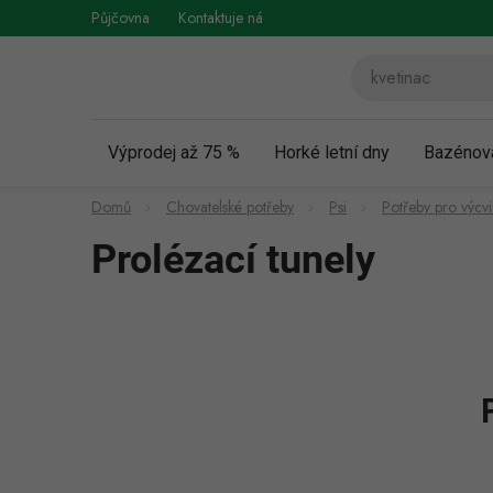
Přejít
Půjčovna
Kontaktuje nás
Obchodní podmínky
Vráce
na
obsah
Výprodej až 75 %
Horké letní dny
Bazénov
Domů
Chovatelské potřeby
Psi
Potřeby pro výcvi
Prolézací tunely
P
o
s