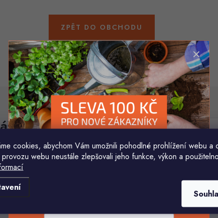
ZPĚT DO OBCHODU
áš e-mail
E-mail
me cookies, abychom Vám umožnili pohodlné prohlížení webu a 
 provozu webu neustále zlepšovali jeho funkce, výkon a použitelno
Vložením e-mailu souhlasíte s
podmínkami ochr
formací
Komu ji máme poslat?
tavení
Souhl
E-mailová adresa