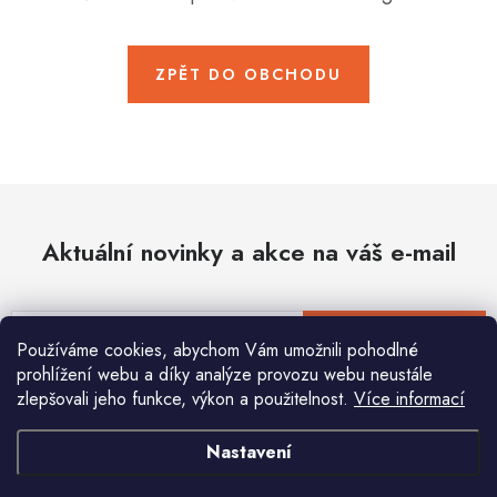
Hobby
Dětské zboží a hračky
ZPĚT DO OBCHODU
Novinky
World Cleanup Day
Akční ceny
Aktuální novinky a akce na váš e-mail
Půjčovna
Kontaktuje nás
Obchodní podmínky
Vrácení a reklamace
Podmínky ochrany osobních údajů
E-mail
PŘIHLÁSIT SE
Používáme cookies, abychom Vám umožnili pohodlné
Obchodní podmínky pro podnikatele
Způsob doručení a platby
prohlížení webu a díky analýze provozu webu neustále
Zásady používání cookies
O nás
Blog
zlepšovali jeho funkce, výkon a použitelnost.
Více informací
Vložením e-mailu souhlasíte s
podmínkami ochrany osobních údajů
Nastavení