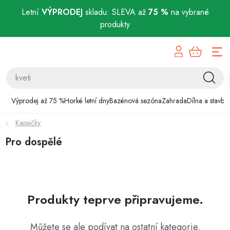
Letní
VÝPRODEJ
skladu: SLEVA až
75 %
na vybrané
produkty
Přejít
Výprodej až 75 %
na
obsah
Horké letní dny
Bazénová sezóna
Výprodej až 75 %
Horké letní dny
Bazénová sezóna
Zahrada
Dílna a stavba
Kapsičky
Zahrada
Pro dospělé
Dílna a stavba
Domácnost
Produkty teprve připravujeme.
Chovatelské potřeby
Můžete se ale podívat na ostatní kategorie.