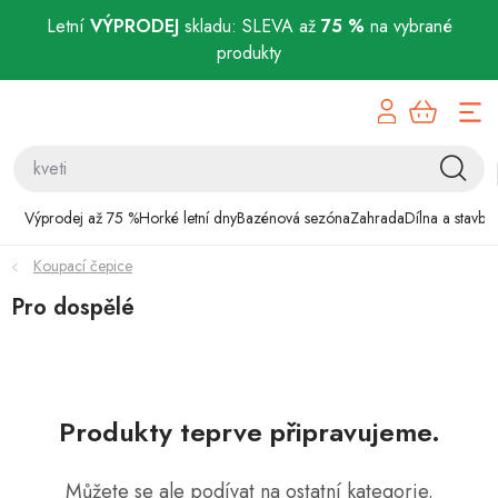
Letní
VÝPRODEJ
skladu: SLEVA až
75 %
na vybrané
produkty
Přejít
Výprodej až 75 %
na
obsah
Horké letní dny
Bazénová sezóna
Výprodej až 75 %
Horké letní dny
Bazénová sezóna
Zahrada
Dílna a stavba
Koupací čepice
Zahrada
Pro dospělé
Dílna a stavba
Domácnost
Produkty teprve připravujeme.
Chovatelské potřeby
Můžete se ale podívat na ostatní kategorie.