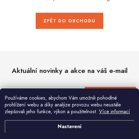
Hobby
Dětské zboží a hračky
ZPĚT DO OBCHODU
Novinky
World Cleanup Day
Akční ceny
Aktuální novinky a akce na váš e-mail
Půjčovna
Kontaktuje nás
Obchodní podmínky
Vrácení a reklamace
Podmínky ochrany osobních údajů
E-mail
PŘIHLÁSIT SE
Používáme cookies, abychom Vám umožnili pohodlné
Obchodní podmínky pro podnikatele
Způsob doručení a platby
prohlížení webu a díky analýze provozu webu neustále
Zásady používání cookies
O nás
Blog
zlepšovali jeho funkce, výkon a použitelnost.
Více informací
Vložením e-mailu souhlasíte s
podmínkami ochrany osobních údajů
Nastavení