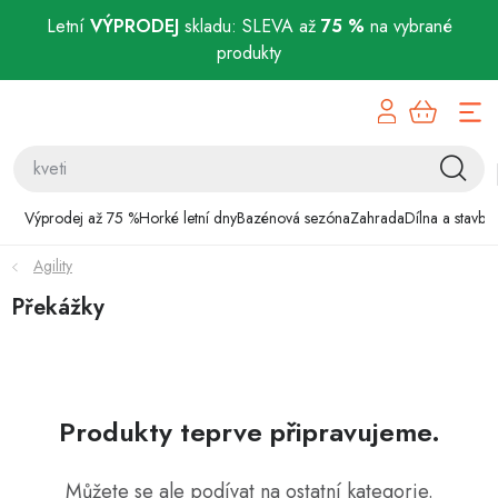
Letní
VÝPRODEJ
skladu: SLEVA až
75 %
na vybrané
produkty
Přejít
Výprodej až 75 %
na
obsah
Horké letní dny
Bazénová sezóna
Výprodej až 75 %
Horké letní dny
Bazénová sezóna
Zahrada
Dílna a stavba
Agility
Zahrada
Překážky
Dílna a stavba
Domácnost
Produkty teprve připravujeme.
Chovatelské potřeby
Můžete se ale podívat na ostatní kategorie.