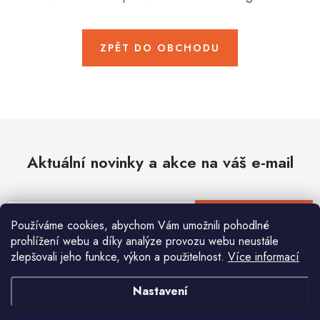
Hobby
Dětské zboží a hračky
ZPĚT DO OBCHODU
Novinky
World Cleanup Day
Akční ceny
Aktuální novinky a akce na váš e-mail
Půjčovna
Kontaktuje nás
Obchodní podmínky
Vrácení a reklamace
Podmínky ochrany osobních údajů
E-mail
PŘIHLÁSIT SE
Používáme cookies, abychom Vám umožnili pohodlné
Obchodní podmínky pro podnikatele
Způsob doručení a platby
prohlížení webu a díky analýze provozu webu neustále
Zásady používání cookies
O nás
Blog
zlepšovali jeho funkce, výkon a použitelnost.
Více informací
Vložením e-mailu souhlasíte s
podmínkami ochrany osobních údajů
Nastavení