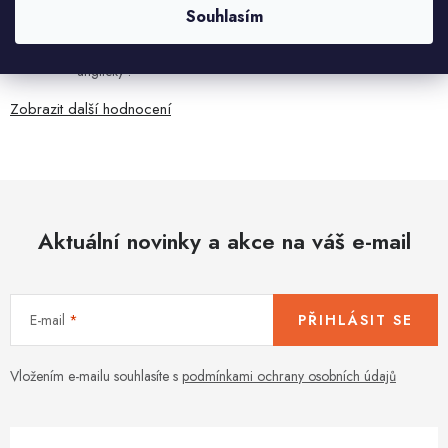
Souhlasím
7.8.2026
Všetko bolo super ale škoda že návod je len v polsky a
anglicky .
Zobrazit další hodnocení
Aktuální novinky a akce na váš e-mail
E-mail
PŘIHLÁSIT SE
Vložením e-mailu souhlasíte s
podmínkami ochrany osobních údajů