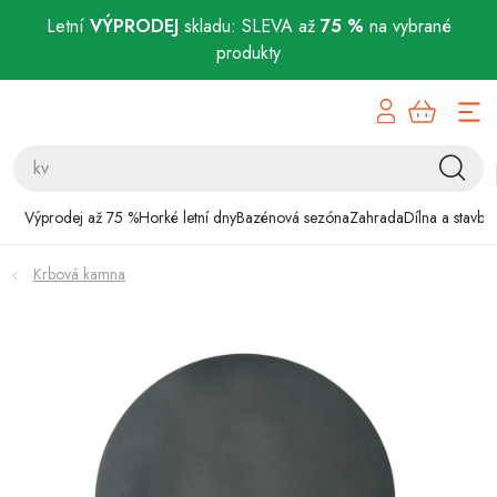
Letní
VÝPRODEJ
skladu: SLEVA až
75 %
na vybrané
produkty
Přejít
Výprodej až 75 %
na
obsah
Horké letní dny
Bazénová sezóna
Výprodej až 75 %
Horké letní dny
Bazénová sezóna
Zahrada
Dílna a stavba
Zahrada
Krbová kamna
Dílna a stavba
Domácnost
Chovatelské potřeby