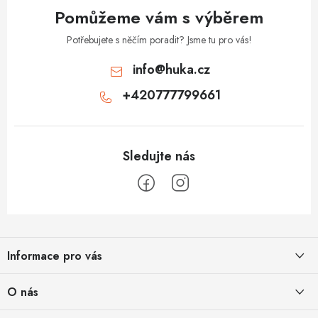
Pomůžeme vám s výběrem
Potřebujete s něčím poradit? Jsme tu pro vás!
info
@
huka.cz
+420777799661
Z
á
Informace pro vás
p
a
Obchodní podmínky
O nás
t
Vrácení a reklamace