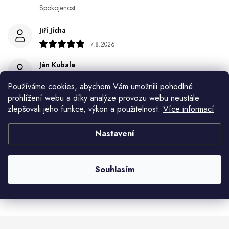
Spokojenost
Jiří Jícha
7.8.2026
Ján Kubala
7.8.2026
Používáme cookies, abychom Vám umožnili pohodlné
Všetko bolo super ale škoda že návod je len v polsky a
prohlížení webu a díky analýze provozu webu neustále
anglicky .
zlepšovali jeho funkce, výkon a použitelnost.
Více informací
Gabriela Březinová Vágnerová
Nastavení
5.8.2026
Velmi rychlé odeslání. Spokojenost
Souhlasím
Zobrazit další hodnocení