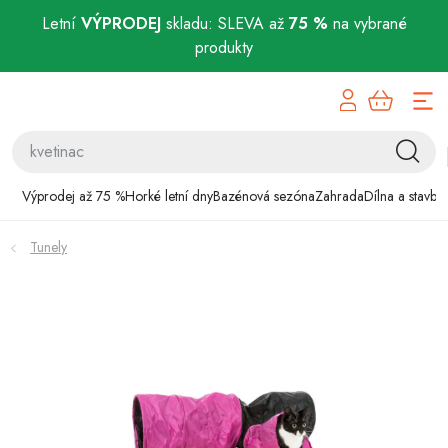
Letní
VÝPRODEJ
skladu: SLEVA až
75 %
na vybrané
produkty
Přejít
Výprodej až 75 %
na
obsah
Horké letní dny
Bazénová sezóna
Výprodej až 75 %
Horké letní dny
Bazénová sezóna
Zahrada
Dílna a stavba
Zahrada
Tunely
Dílna a stavba
Domácnost
Chovatelské potřeby