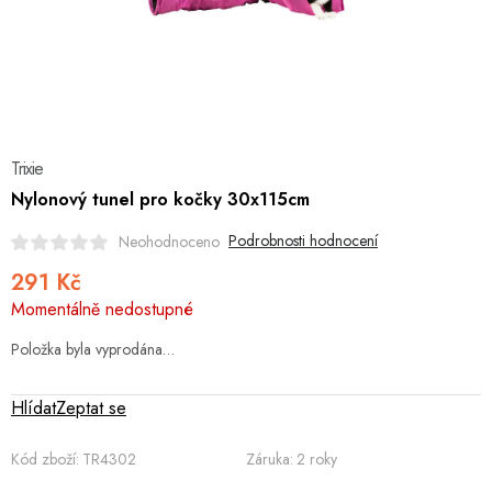
Hobby
Dětské zboží a hračky
Novinky
Trixie
World Cleanup Day
Nylonový tunel pro kočky 30x115cm
Akční ceny
Podrobnosti hodnocení
Neohodnoceno
291 Kč
Půjčovna
Kontaktuje nás
Obchodní podmínky
Měrná
Momentálně nedostupné
Vrácení a reklamace
cena:
Podmínky ochrany osobních údajů
Obchodní podmínky pro podnikatele
Položka byla vyprodána…
Způsob doručení a platby
Zásady používání cookies
O nás
Blog
Hlídat
Zeptat se
Kód zboží:
TR4302
Záruka
:
2 roky