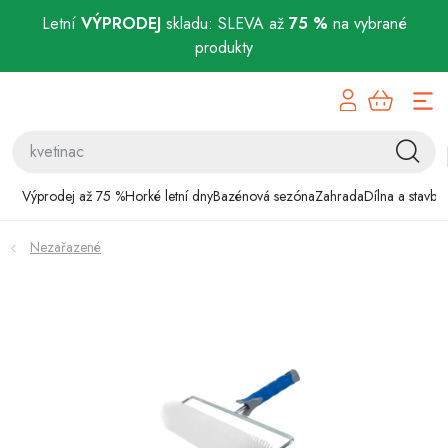
Letní
VÝPRODEJ
skladu: SLEVA až
75 %
na vybrané
produkty
Přejít
Výprodej až 75 %
na
obsah
Horké letní dny
Bazénová sezóna
Výprodej až 75 %
Horké letní dny
Bazénová sezóna
Zahrada
Dílna a stavba
Zahrada
Nezařazené
Dílna a stavba
Domácnost
Chovatelské potřeby