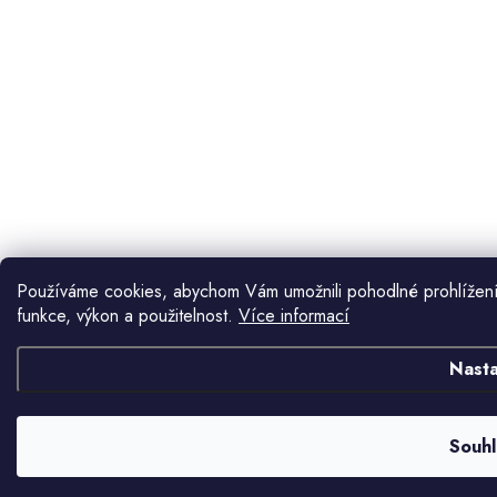
Používáme cookies, abychom Vám umožnili pohodlné prohlížení
funkce, výkon a použitelnost.
Více informací
Nasta
Souhl