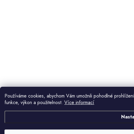
Používáme cookies, abychom Vám umožnili pohodlné prohlížení
funkce, výkon a použitelnost.
Více informací
Nasta