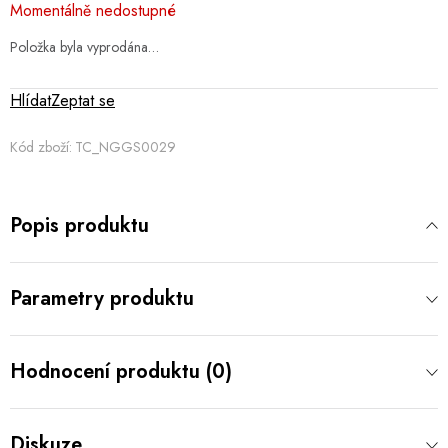
Momentálně nedostupné
cena:
Položka byla vyprodána…
Hlídat
Zeptat se
Kód zboží:
TC_NGGS0029
Popis produktu
Parametry produktu
Hodnocení produktu (0)
Diskuze