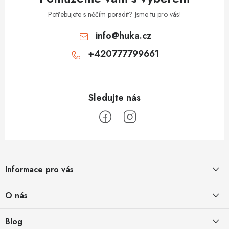
Potřebujete s něčím poradit? Jsme tu pro vás!
info
@
huka.cz
+420777799661
Z
á
Informace pro vás
p
a
Obchodní podmínky
O nás
t
Vrácení a reklamace
í
Půjčovna
Blog
Podmínky ochrany osobních údajů