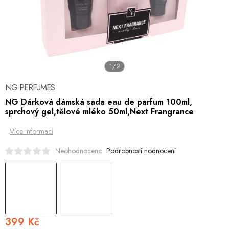
Hobby
Dětské zboží a hračky
Novinky
1/2
World Cleanup Day
NG PERFUMES
NG Dárková dámská sada eau de parfum 100ml,
Akční ceny
sprchový gel,tělové mléko 50ml,Next Frangrance
Půjčovna
Kontaktuje nás
Obchodní podmínky
Vrácení a reklamace
Více informací
Obchodní podmínky pro podnikatele
Způsob doručení a platby
Zásady
Podrobnosti hodnocení
Neohodnoceno
399 Kč
Měrná