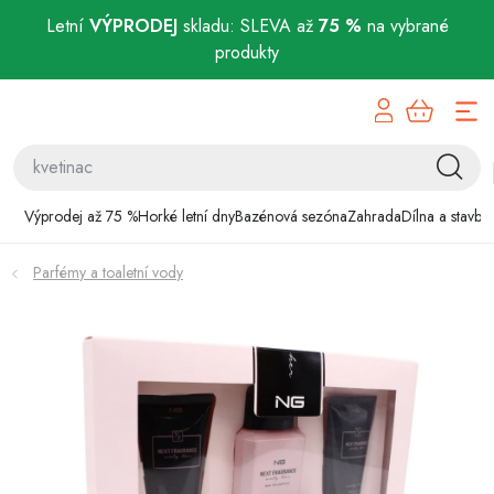
Letní
VÝPRODEJ
skladu: SLEVA až
75 %
na vybrané
produkty
Přejít
Výprodej až 75 %
na
obsah
Horké letní dny
Bazénová sezóna
Výprodej až 75 %
Horké letní dny
Bazénová sezóna
Zahrada
Dílna a stavba
Zahrada
Parfémy a toaletní vody
Dílna a stavba
Domácnost
Chovatelské potřeby