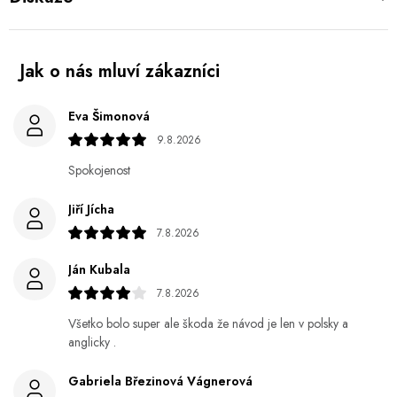
Eva Šimonová
9.8.2026
Spokojenost
Jiří Jícha
7.8.2026
Ján Kubala
7.8.2026
Všetko bolo super ale škoda že návod je len v polsky a
anglicky .
Gabriela Březinová Vágnerová