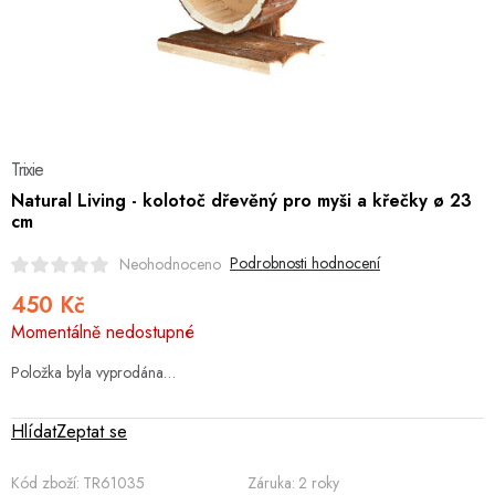
Hobby
Dětské zboží a hračky
Novinky
Trixie
World Cleanup Day
Natural Living - kolotoč dřevěný pro myši a křečky ø 23
cm
Akční ceny
Podrobnosti hodnocení
Neohodnoceno
Půjčovna
Kontaktuje nás
Obchodní podmínky
450 Kč
Měrná
Vrácení a reklamace
Podmínky ochrany osobních údajů
Momentálně nedostupné
cena:
Obchodní podmínky pro podnikatele
Způsob doručení a platby
Položka byla vyprodána…
Zásady používání cookies
O nás
Blog
Hlídat
Zeptat se
Kód zboží:
TR61035
Záruka
:
2 roky