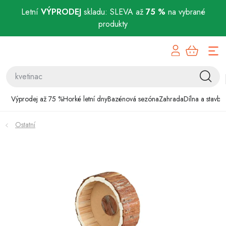
Letní
VÝPRODEJ
skladu: SLEVA až
75 %
na vybrané
produkty
Přejít
Výprodej až 75 %
na
obsah
Horké letní dny
Bazénová sezóna
Výprodej až 75 %
Horké letní dny
Bazénová sezóna
Zahrada
Dílna a stavba
Zahrada
Ostatní
Dílna a stavba
Domácnost
Chovatelské potřeby