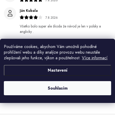
7.8.2026
Ján Kubala
7.8.2026
Všetko bolo super ale škoda že návod je len v polsky a
anglicky .
Gabriela Březinová Vágnerová
Používáme cookies, abychom Vám umožnili pohodlné
5.8.2026
prohlížení webu a díky analýze provozu webu neustále
zlepšovali jeho funkce, výkon a použitelnost.
Více informací
Velmi rychlé odeslání. Spokojenost
HELENA MINAŘÍKOVÁ
Nastavení
5.8.2026
Je sice větší ale vypadá dobře
Souhlasím
Zobrazit další hodnocení