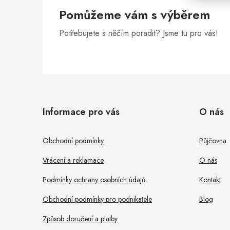
Pomůžeme vám s výběrem
Potřebujete s něčím poradit? Jsme tu pro vás!
Z
á
Informace pro vás
O nás
p
a
Obchodní podmínky
Půjčovna
t
Vrácení a reklamace
O nás
í
Podmínky ochrany osobních údajů
Kontakt
Obchodní podmínky pro podnikatele
Blog
Způsob doručení a platby