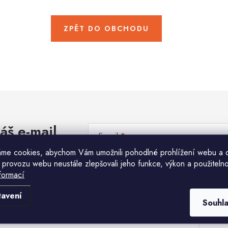
ZPĚT DO OBCHODU
áš e-mail
E-mail
me cookies, abychom Vám umožnili pohodlné prohlížení webu a 
 provozu webu neustále zlepšovali jeho funkce, výkon a použitelno
Vložením e-mailu souhlasíte s
podmínkami ochr
formací
Komu ji máme poslat?
tavení
Souhl
E-mailová adresa