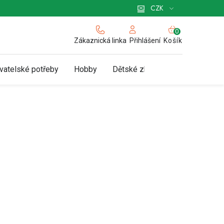
 pro podnikatele
Způsob doručení a platby
Zásady používání cookies
CZK
NÁKUPNÍ
KOŠÍK
Zákaznická linka
Košík
Přihlášení
vatelské potřeby
Hobby
Dětské zboží a hračky
N