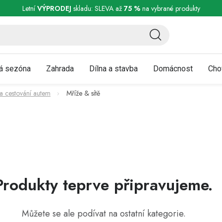
ní a reklamace
Podmínky ochrany osobních údajů
Obchodní podmínky
Letní
VÝPRODEJ
skladu: SLEVA až
75 %
na vybrané produkty
á sezóna
Zahrada
Dílna a stavba
Domácnost
Cho
a cestování autem
Mříže & sítě
Produkty teprve připravujeme.
Můžete se ale podívat na ostatní kategorie.