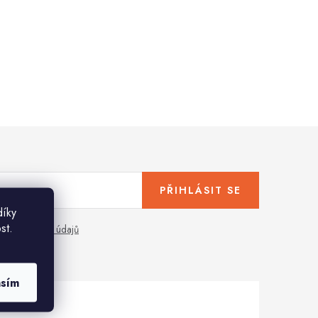
PŘIHLÁSIT SE
díky
st.
any osobních údajů
asím