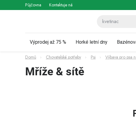
Přejít
Půjčovna
Kontaktuje nás
Obchodní podmínky
Vráce
na
obsah
Výprodej až 75 %
Horké letní dny
Bazénov
Domů
Chovatelské potřeby
Psi
Výbava pro psa n
Mříže & sítě
P
o
s