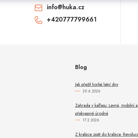
info
@
huka.cz
+420777799661
CHCI SLEVU
Odesláním souhlasíte se
zásadami zpracování
osobních údajů
. Pro získání slevy je nutné
přihlásit se k odběru newsletteru. Sleva platí
pouze pro nové zákazníky.
Blog
Jak přežít horké letní dny
29.6.2026
Zahrada v kalfasu: Levná, mobilní a
překvapivě úrodná
17.2.2026
Z krabice zpět do krabice: Revoluc