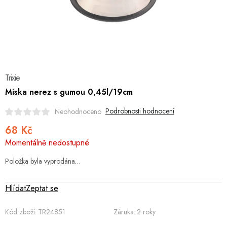
Hobby
Dětské zboží a hračky
Novinky
Trixie
World Cleanup Day
Miska nerez s gumou 0,45l/19cm
Akční ceny
Podrobnosti hodnocení
Neohodnoceno
68 Kč
Půjčovna
Kontaktuje nás
Obchodní podmínky
Měrná
Momentálně nedostupné
Vrácení a reklamace
cena:
Podmínky ochrany osobních údajů
Obchodní podmínky pro podnikatele
Položka byla vyprodána…
Způsob doručení a platby
Zásady používání cookies
O nás
Blog
Hlídat
Zeptat se
Kód zboží:
TR24851
Záruka
:
2 roky