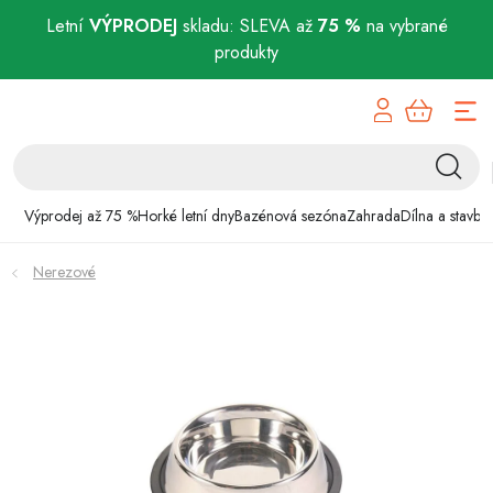
Letní
VÝPRODEJ
skladu: SLEVA až
75 %
na vybrané
produkty
Přejít
Výprodej až 75 %
na
obsah
Horké letní dny
Bazénová sezóna
Výprodej až 75 %
Horké letní dny
Bazénová sezóna
Zahrada
Dílna a stavba
Zahrada
Nerezové
Dílna a stavba
Domácnost
Chovatelské potřeby