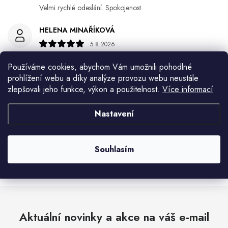
Velmi rychlé odeslání. Spokojenost
HELENA MINAŘÍKOVÁ
5.8.2026
Je sice větší ale vypadá dobře
Používáme cookies, abychom Vám umožnili pohodlné
prohlížení webu a díky analýze provozu webu neustále
Ivana Mimrackova
zlepšovali jeho funkce, výkon a použitelnost.
Více informací
4.8.2026
Nastavení
Jaroslav Kováč
2.8.2026
Souhlasím
Zobrazit další hodnocení
Aktuální novinky a akce na váš e-mail