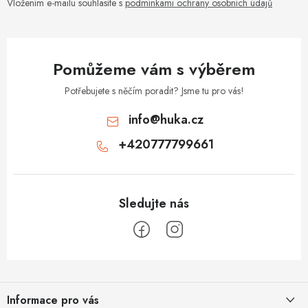
Vložením e-mailu souhlasíte s
podmínkami ochrany osobních údajů
Pomůžeme vám s výběrem
Potřebujete s něčím poradit? Jsme tu pro vás!
info
@
huka.cz
+420777799661
Z
á
Informace pro vás
p