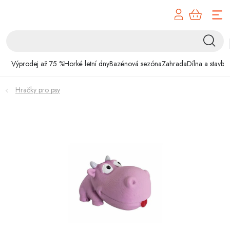
Přejít
na
obsah
Výprodej až 75 %
Výprodej až 75 %
Horké letní dny
Bazénová sezóna
Zahrada
Dílna a stavba
Horké letní dny
Hračky pro psy
Bazénová sezóna
Zahrada
Dílna a stavba
Domácnost
Chovatelské potřeby