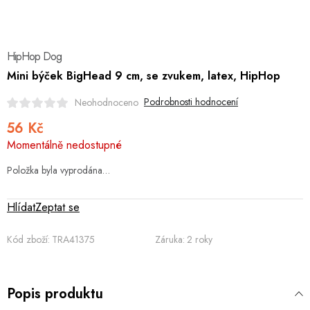
Hobby
Dětské zboží a hračky
HipHop Dog
Novinky
Mini býček BigHead 9 cm, se zvukem, latex, HipHop
Podrobnosti hodnocení
Neohodnoceno
World Cleanup Day
56 Kč
Měrná
Momentálně nedostupné
Akční ceny
cena:
Položka byla vyprodána…
Půjčovna
Kontaktuje nás
Obchodní podmínky
Vrácení a reklamace
Podmínky ochrany osobních údajů
Hlídat
Zeptat se
Obchodní podmínky pro podnikatele
Způsob doručení a platby
Kód zboží:
TRA41375
Záruka
:
2 roky
Zásady používání cookies
O nás
Blog
Popis produktu