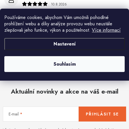
10.8.2026
Miroslav Lamper
Používáme cookies, abychom Vám umožnili pohodlné
prohlížení webu a díky analýze provozu webu neustále
10.8.2026
zlepšovali jeho funkce, výkon a použitelnost.
Více informací
Květa Krejskova
Nastavení
10.8.2026
Zobrazit další hodnocení
Souhlasím
Aktuální novinky a akce na váš e-mail
E-mail
PŘIHLÁSIT SE