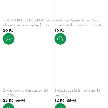
KIDDOG BUFFET LOLLIPOP lízátko
Denta Fun Veggie Honey Comb
s kuřecím masem a sýrem [100 ks],
Bone, kostička s mořskou řasou 8,5
9 cm / 8 g
26 Kč
cm, 28g
16 Kč
Žvýkací cop s býčím penisem 25
Žvýkací cop s býčím penisem, 15
cm/ 58g
cm/ 35g
23 Kč
36 Kč
12 Kč
23 Kč