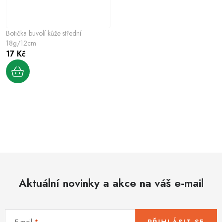
Botička buvolí kůže střední
18g/12cm
17 Kč
O
v
l
á
d
Aktuální novinky a akce na váš e-mail
a
c
í
E-mail
PŘIHLÁSIT SE