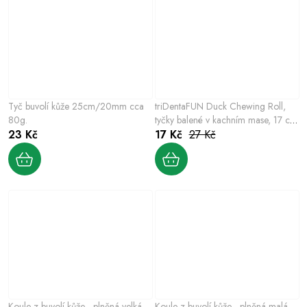
Tyč buvolí kůže 25cm/20mm cca
triDentaFUN Duck Chewing Roll,
80g.
tyčky balené v kachním mase, 17 cm
23 Kč
/ 45 g
17 Kč
27 Kč
Koule z buvolí kůže - plněná velká
Koule z buvolí kůže - plněná malá