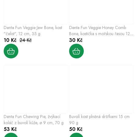
Denta Fun Veggie Jaw Bone, kost
Denta Fun Veggie Honey Comb
"čelist", 12 cm, 35 g
Bone, kostička s mořskou řasou 12
10 Kč
24 Kč
cm, 58g
30 Kč
Denta Fun Chewing Pie, žvýkací
Buvolí kost plněná dršťkami 15 cm
koláč z buvolí kůže, ø 9 cm, 70 g
90 g
53 Kč
50 Kč