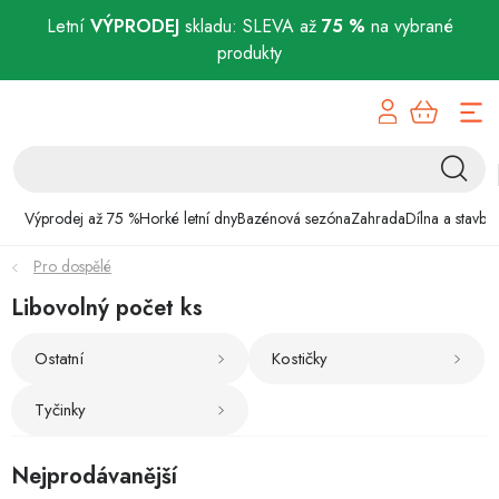
Letní
VÝPRODEJ
skladu: SLEVA až
75 %
na vybrané
produkty
Přejít
Výprodej až 75 %
na
obsah
Horké letní dny
Bazénová sezóna
Výprodej až 75 %
Horké letní dny
Bazénová sezóna
Zahrada
Dílna a stavba
Pro dospělé
Zahrada
Libovolný počet ks
Dílna a stavba
Ostatní
Kostičky
Domácnost
Tyčinky
Chovatelské potřeby
Nejprodávanější