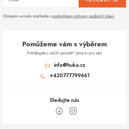
p
r
v
Vložením e-mailu souhlasíte s
podmínkami ochrany osobních údajů
k
y
v
Pomůžeme vám s výběrem
ý
p
Potřebujete s něčím poradit? Jsme tu pro vás!
i
info
@
huka.cz
s
+420777799661
u
Z