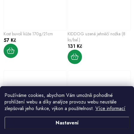
Kost buvolí kůže 170g/21cm
KIDDOG uzená jehněčí nožka (8
57 Kč
ks/bal.)
131 Kč
Používáme cookies, abychom Vám umožnili pohodlné
prohlížení webu a díky analýze provozu webu neustále
zlepšovali jeho funkce, výkon a použitelnost.
Více informací
KIDDOG Sea Sunfish, mořské
KIDDOG mořské sluneční rybičky
Nastavení
sluneční rybičky 250 g
obalené kachním masíčkem 250 g
113 Kč
105 Kč