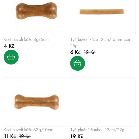
e
s
n
p
í
r
p
o
r
Kost buvolí kůže 8g/5cm
Tyč buvolí kůže 12cm/15mm cca
d
o
4 Kč
25g
u
6 Kč
12 Kč
d
k
u
t
k
ů
t
ů
Kost buvolí kůže 33g/10cm
Tyč plněná šunkou 12cm/22g
11 Kč
12 Kč
19 Kč