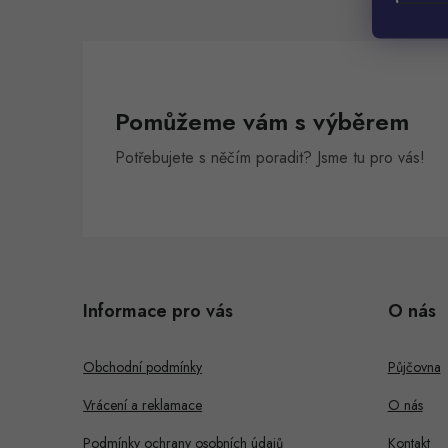
l
Pomůžeme vám s výběrem
Potřebujete s něčím poradit? Jsme tu pro vás!
Z
á
Informace pro vás
O nás
p
a
Obchodní podmínky
Půjčovna
t
Vrácení a reklamace
O nás
í
Podmínky ochrany osobních údajů
Kontakt