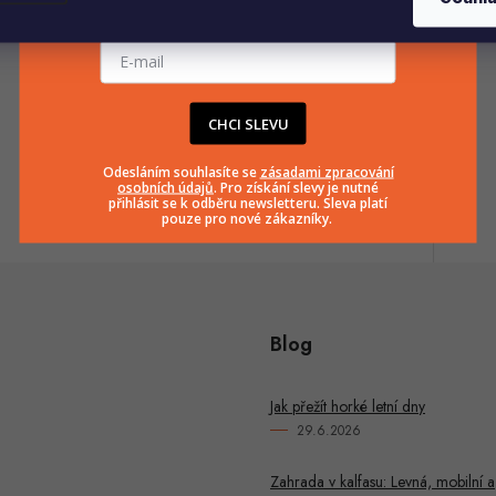
E-mailová adresa
info
@
huka.cz
CHCI SLEVU
+420777799661
Odesláním souhlasíte se
zásadami zpracování
osobních údajů
. Pro získání slevy je nutné
přihlásit se k odběru newsletteru. Sleva platí
pouze pro nové zákazníky.
Blog
Jak přežít horké letní dny
29.6.2026
Zahrada v kalfasu: Levná, mobilní a