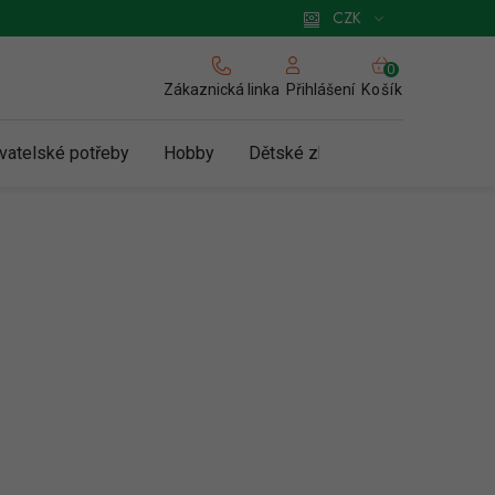
 pro podnikatele
Způsob doručení a platby
Zásady používání cookies
CZK
NÁKUPNÍ
KOŠÍK
Zákaznická linka
Košík
Přihlášení
vatelské potřeby
Hobby
Dětské zboží a hračky
N