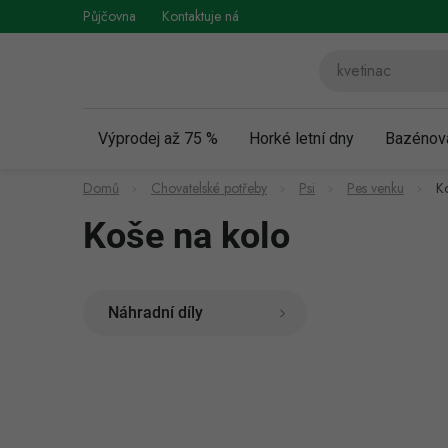
Přejít
Půjčovna
Kontaktuje nás
Obchodní podmínky
Vráce
na
obsah
Výprodej až 75 %
Horké letní dny
Bazénov
Domů
Chovatelské potřeby
Psi
Pes venku
K
Koše na kolo
Náhradní díly
P