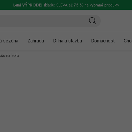
ní a reklamace
Podmínky ochrany osobních údajů
Obchodní podmínky
Letní
VÝPRODEJ
skladu: SLEVA až
75 %
na vybrané produkty
á sezóna
Zahrada
Dílna a stavba
Domácnost
Cho
oše na kolo