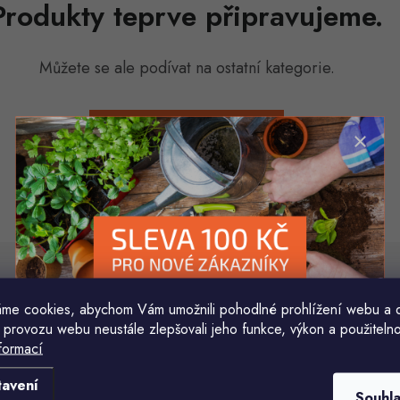
Produkty teprve připravujeme.
Můžete se ale podívat na ostatní kategorie.
ZPĚT DO OBCHODU
áš e-mail
me cookies, abychom Vám umožnili pohodlné prohlížení webu a 
E-mail
 provozu webu neustále zlepšovali jeho funkce, výkon a použitelno
formací
Komu ji máme poslat?
Vložením e-mailu souhlasíte s
podmínkami ochr
tavení
Souhl