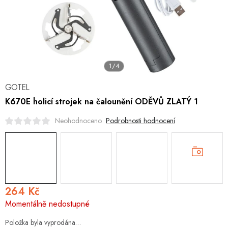
Hobby
Dětské zboží a hračky
Novinky
1/4
World Cleanup Day
GOTEL
K670E holicí strojek na čalounění ODĚVŮ ZLATÝ 1
Akční ceny
Podrobnosti hodnocení
Neohodnoceno
Půjčovna
Kontaktuje nás
Obchodní podmínky
Vrácení a reklamace
264 Kč
Měrná
Momentálně nedostupné
cena:
Položka byla vyprodána…