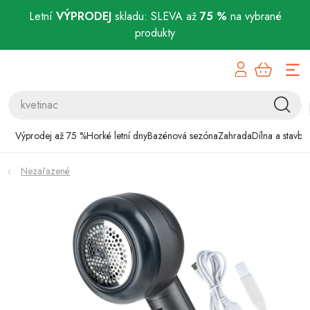
Letní
VÝPRODEJ
skladu: SLEVA až
75 %
na vybrané
produkty
Přejít
Výprodej až 75 %
na
obsah
Horké letní dny
Bazénová sezóna
Výprodej až 75 %
Horké letní dny
Bazénová sezóna
Zahrada
Dílna a stavba
Zahrada
Nezařazené
Dílna a stavba
Domácnost
Chovatelské potřeby