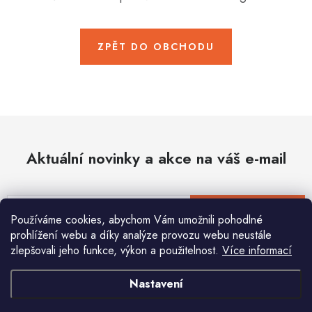
Hobby
Dětské zboží a hračky
ZPĚT DO OBCHODU
Novinky
World Cleanup Day
Akční ceny
Aktuální novinky a akce na váš e-mail
Půjčovna
Kontaktuje nás
Obchodní podmínky
Vrácení a reklamace
Podmínky ochrany osobních údajů
E-mail
PŘIHLÁSIT SE
Používáme cookies, abychom Vám umožnili pohodlné
Obchodní podmínky pro podnikatele
Způsob doručení a platby
prohlížení webu a díky analýze provozu webu neustále
Zásady používání cookies
O nás
Blog
zlepšovali jeho funkce, výkon a použitelnost.
Více informací
Vložením e-mailu souhlasíte s
podmínkami ochrany osobních údajů
Nastavení