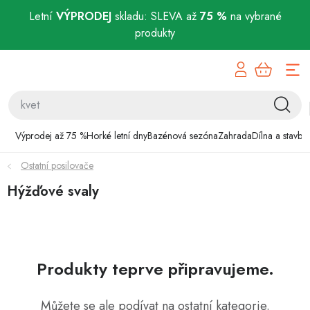
Letní
VÝPRODEJ
skladu: SLEVA až
75 %
na vybrané
produkty
Přejít
Výprodej až 75 %
na
obsah
Horké letní dny
Bazénová sezóna
Výprodej až 75 %
Horké letní dny
Bazénová sezóna
Zahrada
Dílna a stavba
Ostatní posilovače
Zahrada
Hýžďové svaly
Dílna a stavba
Domácnost
Produkty teprve připravujeme.
Chovatelské potřeby
Můžete se ale podívat na ostatní kategorie.