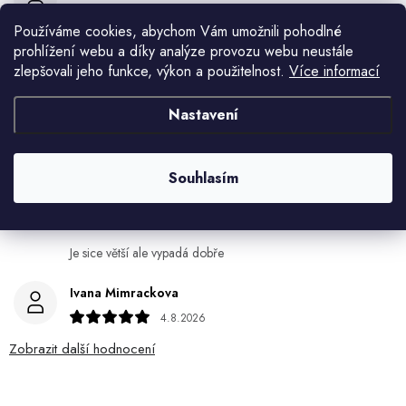
7.8.2026
Používáme cookies, abychom Vám umožnili pohodlné
Všetko bolo super ale škoda že návod je len v polsky a
prohlížení webu a díky analýze provozu webu neustále
anglicky .
zlepšovali jeho funkce, výkon a použitelnost.
Více informací
Gabriela Březinová Vágnerová
Nastavení
5.8.2026
Velmi rychlé odeslání. Spokojenost
Souhlasím
HELENA MINAŘÍKOVÁ
5.8.2026
Je sice větší ale vypadá dobře
Ivana Mimrackova
4.8.2026
Zobrazit další hodnocení