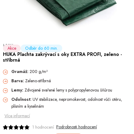
Hobby
Dětské zboží a hračky
Novinky
HUKA
World Cleanup Day
Akce
Odběr do 60 min.
HUKA Plachta zakrývací s oky EXTRA PROFI, zeleno -
stříbrná
Akční ceny
Gramáž:
200 g/m²
Půjčovna
Kontaktuje nás
Obchodní podmínky
Barva:
Zeleno-stříbrná
Vrácení a reklamace
Podmínky ochrany osobních údajů
Lemy:
Zdvojené svařené lemy s polypropylenovou šňůrou
Obchodní podmínky pro podnikatele
Způsob doručení a platby
Odolnost:
UV stabilizace, nepromokavost, odolnost vůči otěru,
Zásady používání cookies
O nás
Blog
plísním a kyselinám
Více informací
Podrobnosti hodnocení
1 hodnocení