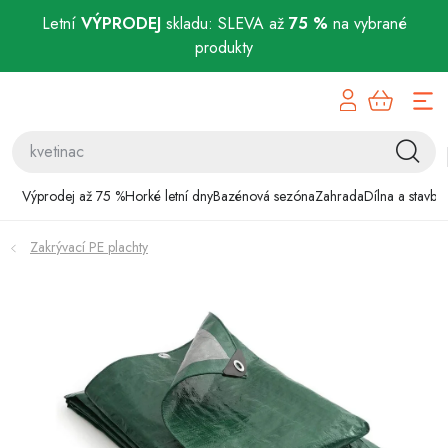
Letní
VÝPRODEJ
skladu: SLEVA až
75 %
na vybrané
produkty
Přejít
Výprodej až 75 %
na
obsah
Horké letní dny
Bazénová sezóna
Výprodej až 75 %
Horké letní dny
Bazénová sezóna
Zahrada
Dílna a stavba
Zahrada
Zakrývací PE plachty
Dílna a stavba
Domácnost
Chovatelské potřeby