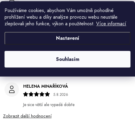
7.8.2026
Používáme cookies, abychom Vám umožnili pohodlné
prohlížení webu a díky analýze provozu webu neustále
Ján Kubala
zlepšovali jeho funkce, výkon a použitelnost.
Více informací
7.8.2026
Všetko bolo super ale škoda že návod je len v polsky a
Nastavení
anglicky .
Gabriela Březinová Vágnerová
Souhlasím
5.8.2026
Velmi rychlé odeslání. Spokojenost
HELENA MINAŘÍKOVÁ
5.8.2026
Je sice větší ale vypadá dobře
Zobrazit další hodnocení