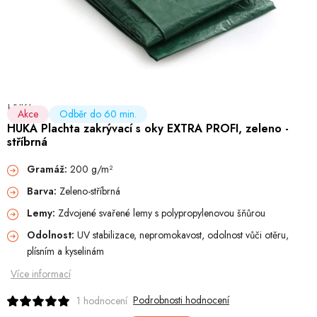
Hobby
Dětské zboží a hračky
Novinky
HUKA
World Cleanup Day
Akce
Odběr do 60 min.
HUKA Plachta zakrývací s oky EXTRA PROFI, zeleno -
stříbrná
Akční ceny
Gramáž:
200 g/m²
Půjčovna
Kontaktuje nás
Obchodní podmínky
Barva:
Zeleno-stříbrná
Vrácení a reklamace
Podmínky ochrany osobních údajů
Lemy:
Zdvojené svařené lemy s polypropylenovou šňůrou
Obchodní podmínky pro podnikatele
Způsob doručení a platby
Odolnost:
UV stabilizace, nepromokavost, odolnost vůči otěru,
Zásady používání cookies
O nás
Blog
plísním a kyselinám
Více informací
Podrobnosti hodnocení
1 hodnocení