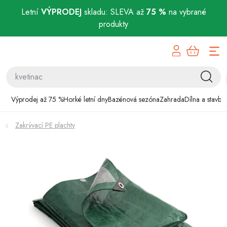
Letní
VÝPRODEJ
skladu: SLEVA až
75 %
na vybrané
produkty
Přejít
Výprodej až 75 %
na
obsah
Horké letní dny
Bazénová sezóna
Výprodej až 75 %
Horké letní dny
Bazénová sezóna
Zahrada
Dílna a stavba
Zahrada
Zakrývací PE plachty
Dílna a stavba
Domácnost
Chovatelské potřeby