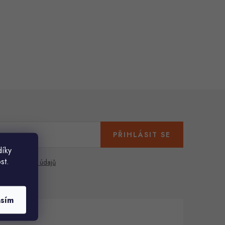
PŘIHLÁSIT SE
díky
st.
any osobních údajů
asím