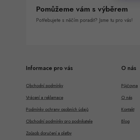
Pomůžeme vám s výběrem
Potřebujete s něčím poradit? Jsme tu pro vás!
Z
á
Informace pro vás
O nás
p
a
Obchodní podmínky
Půjčovna
t
Vrácení a reklamace
O nás
í
Podmínky ochrany osobních údajů
Kontakt
Obchodní podmínky pro podnikatele
Blog
Způsob doručení a platby