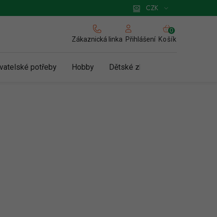
 pro podnikatele
Způsob doručení a platby
Zásady používání cookies
CZK
NÁKUPNÍ
KOŠÍK
Zákaznická linka
Košík
Přihlášení
vatelské potřeby
Hobby
Dětské zboží a hračky
N