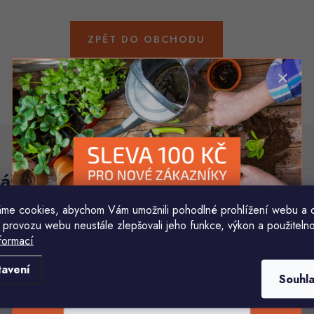
ZPĚT DO OBCHODU
áš e-mail
E-mail
me cookies, abychom Vám umožnili pohodlné prohlížení webu a 
 provozu webu neustále zlepšovali jeho funkce, výkon a použitelno
Vložením e-mailu souhlasíte s
podmínkami ochr
formací
Komu ji máme poslat?
tavení
Souhl
E-mailová adresa