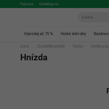
Přejít
Půjčovna
Kontaktuje nás
Obchodní podmínky
Vráce
na
obsah
Výprodej až 75 %
Horké letní dny
Bazénov
Domů
Chovatelské potřeby
Ptactvo
Krmítka a bu
Hnízda
P
o
s