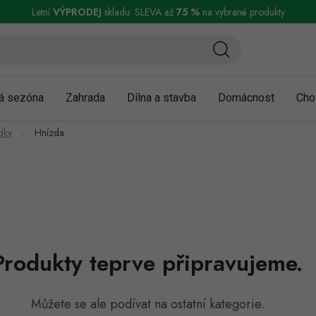
ní a reklamace
Podmínky ochrany osobních údajů
Obchodní podmínky
Letní
VÝPRODEJ
skladu: SLEVA až
75 %
na vybrané produkty
á sezóna
Zahrada
Dílna a stavba
Domácnost
Cho
dky
Hnízda
Produkty teprve připravujeme.
Můžete se ale podívat na ostatní kategorie.