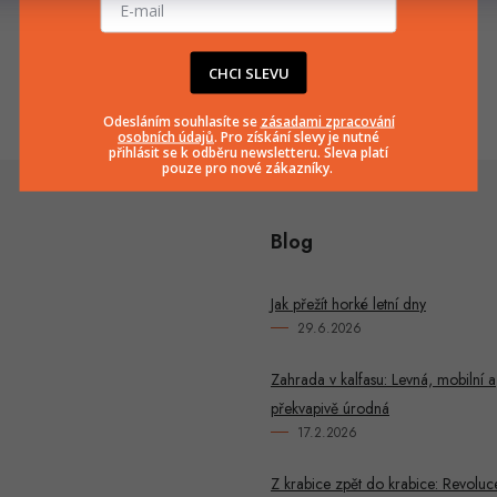
info
@
huka.cz
+420777799661
CHCI SLEVU
Odesláním souhlasíte se
zásadami zpracování
osobních údajů
. Pro získání slevy je nutné
přihlásit se k odběru newsletteru. Sleva platí
pouze pro nové zákazníky.
Blog
Jak přežít horké letní dny
29.6.2026
Zahrada v kalfasu: Levná, mobilní a
překvapivě úrodná
17.2.2026
Z krabice zpět do krabice: Revoluc