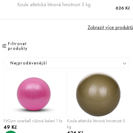
Hobby
Koule atletická litinová hmotnost 5 kg
626 Kč
Dětské zboží a hračky
Zobrazit více produktů
Novinky
Filtrovat
World Cleanup Day
produkty
V
Ř
Akční ceny
Nejprodávanější
ý
a
p
z
Půjčovna
Kontaktuje nás
Obchodní podmínky
i
e
Vrácení a reklamace
Podmínky ochrany osobních údajů
s
n
Obchodní podmínky pro podnikatele
Způsob doručení a platby
p
í
Zásady používání cookies
O nás
Blog
r
p
o
r
FitGym overball růžová balení 1 ks
Koule atletická litinová hmotnost 5
d
o
49 Kč
kg
u