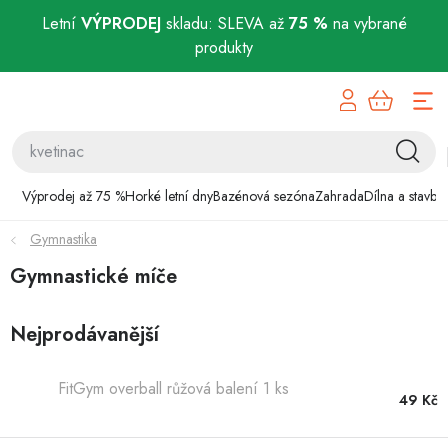
Letní
VÝPRODEJ
skladu: SLEVA až
75 %
na vybrané
produkty
Přejít
Výprodej až 75 %
na
obsah
Horké letní dny
Bazénová sezóna
Výprodej až 75 %
Horké letní dny
Bazénová sezóna
Zahrada
Dílna a stavba
Gymnastika
Zahrada
Gymnastické míče
Dílna a stavba
Nejprodávanější
Domácnost
FitGym overball růžová balení 1 ks
Chovatelské potřeby
49 Kč