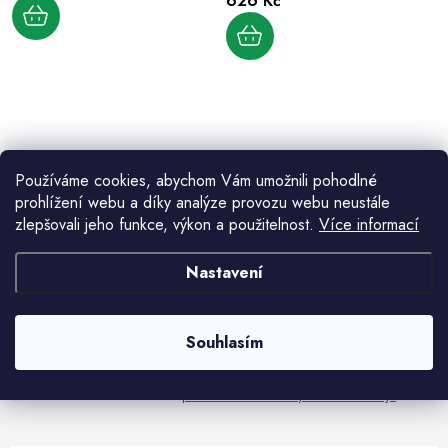
626 Kč
d
k
u
t
k
ů
t
ů
O
v
Používáme cookies, abychom Vám umožnili pohodlné
l
prohlížení webu a díky analýze provozu webu neustále
á
zlepšovali jeho funkce, výkon a použitelnost.
Více informací
d
Aktuální novinky a akce na váš e-mail
a
Nastavení
c
í
E-mail
PŘIHLÁSIT SE
p
Souhlasím
r
v
Vložením e-mailu souhlasíte s
podmínkami ochrany osobních údajů
k