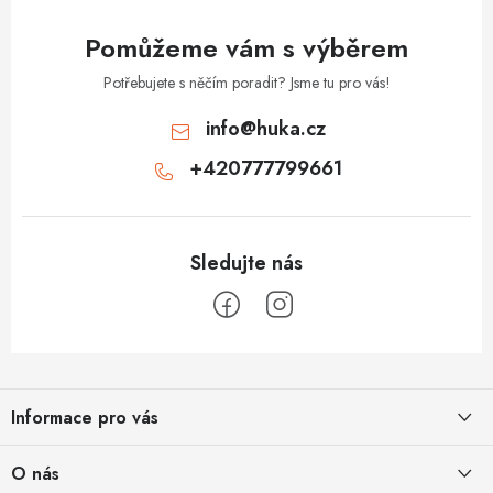
y
v
Pomůžeme vám s výběrem
ý
p
Potřebujete s něčím poradit? Jsme tu pro vás!
i
info
@
huka.cz
s
+420777799661
u
Z
á
Informace pro vás
p
a
Obchodní podmínky
O nás
t