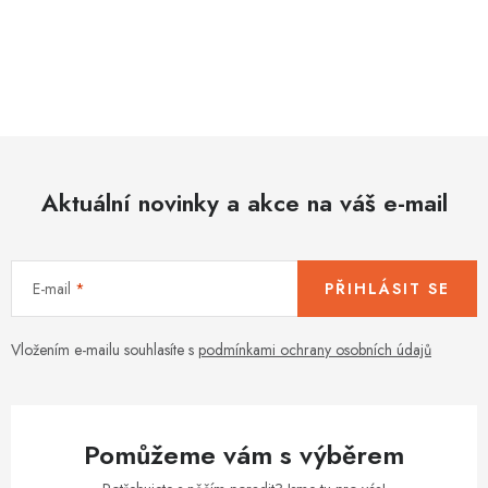
O
v
l
á
d
Aktuální novinky a akce na váš e-mail
a
c
í
E-mail
PŘIHLÁSIT SE
p
r
v
Vložením e-mailu souhlasíte s
podmínkami ochrany osobních údajů
k
y
v
Pomůžeme vám s výběrem
ý