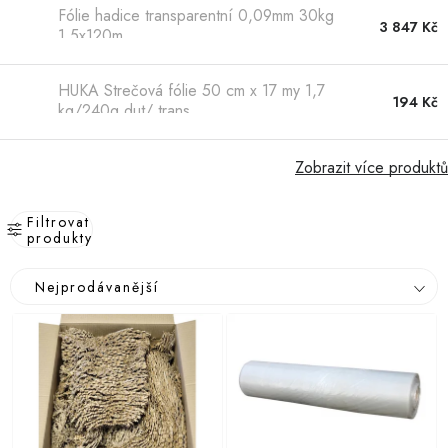
Hobby
Fólie hadice transparentní 0,09mm 30kg
3 847 Kč
1,5x120m
Dětské zboží a hračky
HUKA Strečová fólie 50 cm x 17 my 1,7
194 Kč
Novinky
kg/240g dut/ trans
World Cleanup Day
Zobrazit více produktů
Akční ceny
Filtrovat
produkty
Půjčovna
Kontaktuje nás
Obchodní podmínky
V
Ř
Nejprodávanější
Vrácení a reklamace
Podmínky ochrany osobních údajů
ý
a
p
Obchodní podmínky pro podnikatele
Způsob doručení a platby
z
i
Zásady používání cookies
O nás
Blog
e
s
n
p
í
r