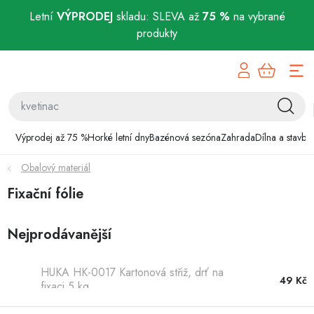
Letní
VÝPRODEJ
skladu: SLEVA až
75 %
na vybrané
produkty
Přejít
Výprodej až 75 %
na
obsah
Horké letní dny
Bazénová sezóna
Výprodej až 75 %
Horké letní dny
Bazénová sezóna
Zahrada
Dílna a stavba
Obalový materiál
Zahrada
Fixační fólie
Dílna a stavba
Nejprodávanější
Domácnost
HUKA HK-0017 Kartonová střiž, drť na
Chovatelské potřeby
49 Kč
fixaci 5 kg