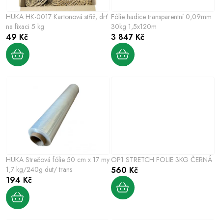
p
o
r
HUKA HK-0017 Kartonová střiž, drť
Fólie hadice transparentní 0,09mm
d
o
na fixaci 5 kg
30kg 1,5x120m
u
49 Kč
3 847 Kč
d
k
u
t
k
ů
t
ů
HUKA Strečová fólie 50 cm x 17 my
OP1 STRETCH FOLIE 3KG ČERNÁ
1,7 kg/240g dut/ trans
560 Kč
194 Kč