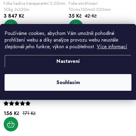
Fólie hadice transparentní 0,05mm
Folie smršťovací
30kg 2x320m
10cmx150mx0.020mm
3 847 Kč
35 Kč
42 Kč
Používáme cookies, abychom Vám umožnili pohodlné
prohlížení webu a díky analýze provozu webu neustále
zlepšovali jeho funkce, výkon a použitelnost.
Více informací
Nastavení
Souhlasím
HukaPACK Strečová fólie 50 cm x
17 my 2,1 kg, transparentní
156 Kč
171 Kč