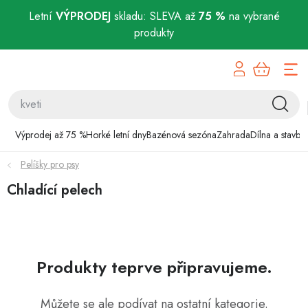
Letní
VÝPRODEJ
skladu: SLEVA až
75 %
na vybrané
produkty
Přejít
Výprodej až 75 %
na
obsah
Horké letní dny
Bazénová sezóna
Výprodej až 75 %
Horké letní dny
Bazénová sezóna
Zahrada
Dílna a stavba
Pelíšky pro psy
Zahrada
Chladící pelech
Dílna a stavba
Domácnost
Produkty teprve připravujeme.
Chovatelské potřeby
Můžete se ale podívat na ostatní kategorie.