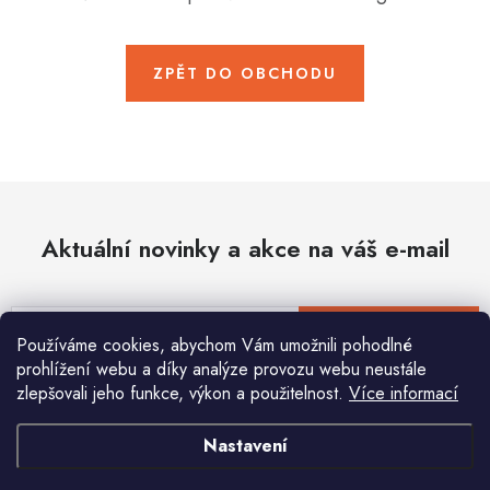
Hobby
Dětské zboží a hračky
ZPĚT DO OBCHODU
Novinky
World Cleanup Day
Akční ceny
Aktuální novinky a akce na váš e-mail
Půjčovna
Kontaktuje nás
Obchodní podmínky
Vrácení a reklamace
Podmínky ochrany osobních údajů
E-mail
PŘIHLÁSIT SE
Používáme cookies, abychom Vám umožnili pohodlné
Obchodní podmínky pro podnikatele
Způsob doručení a platby
prohlížení webu a díky analýze provozu webu neustále
Zásady používání cookies
O nás
Blog
zlepšovali jeho funkce, výkon a použitelnost.
Více informací
Vložením e-mailu souhlasíte s
podmínkami ochrany osobních údajů
Nastavení