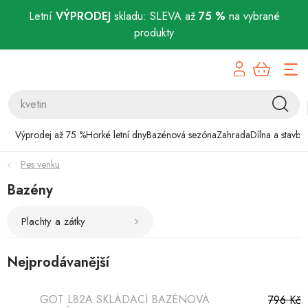
Letní
VÝPRODEJ
skladu: SLEVA až
75 %
na vybrané
produkty
Přejít
Výprodej až 75 %
na
obsah
Horké letní dny
Bazénová sezóna
Výprodej až 75 %
Horké letní dny
Bazénová sezóna
Zahrada
Dílna a stavba
Pes venku
Zahrada
Bazény
Dílna a stavba
Plachty a zátky
Domácnost
Nejprodávanější
Chovatelské potřeby
GOT L82A SKLÁDACÍ BAZÉNOVÁ
796 Kč