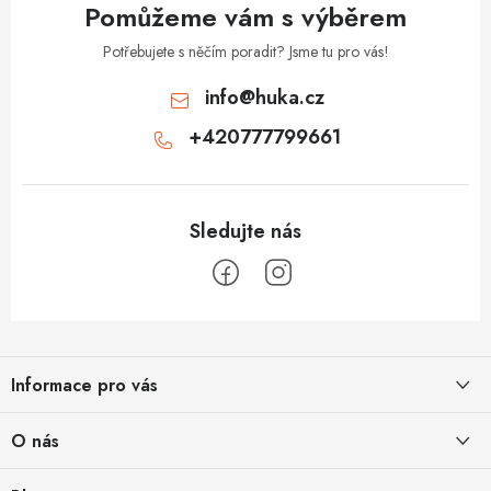
v
Pomůžeme vám s výběrem
ý
p
Potřebujete s něčím poradit? Jsme tu pro vás!
i
info
@
huka.cz
s
+420777799661
u
Z
á
Informace pro vás
p
a
Obchodní podmínky
O nás
t
Vrácení a reklamace
í
Půjčovna