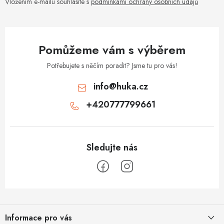
Vložením e-mailu souhlasíte s
podmínkami ochrany osobních údajů
Pomůžeme vám s výběrem
Potřebujete s něčím poradit? Jsme tu pro vás!
info
@
huka.cz
+420777799661
Z
á
Informace pro vás
p