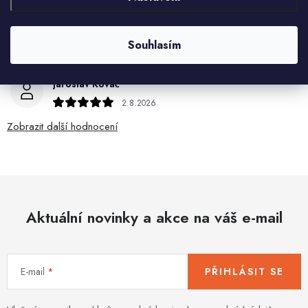
Je sice větší ale vypadá dobře
Ivana Mimrackova
Souhlasím
4.8.2026
Jaroslav Kováč
2.8.2026
Zobrazit další hodnocení
Aktuální novinky a akce na váš e-mail
E-mail
PŘIHLÁSIT SE