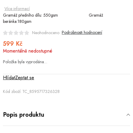
Více informací
Gramáž předního dílu: 550gsm Gramáž
beránka:180gsm
Podrobnosti hodnocení
Neohodnoceno
599 Kč
Měrná
Momentálně nedostupné
cena:
Položka byla vyprodána…
Hlídat
Zeptat se
Kód zboží:
TC_8595717326328
Popis produktu