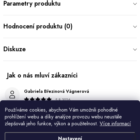
Parametry produktu
Hodnocení produktu (0)
Diskuze
Gabriela Březinová Vágnerová
5.8.2026
Používáme cookies, abychom Vám umožnili pohodlné
Velmi rychlé odeslání. Spokojenost
prohlížení webu a díky analýze provozu webu neustále
zlepšovali jeho funkce, výkon a použitelnost.
Více informací
HELENA MINAŘÍKOVÁ
5.8.2026
Nastavení