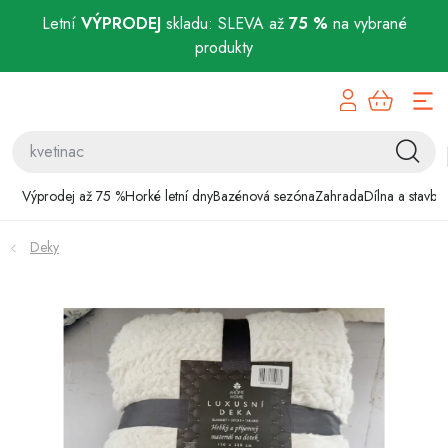
Letní
VÝPRODEJ
skladu: SLEVA až
75 %
na vybrané
produkty
Přejít
Výprodej až 75 %
na
obsah
Horké letní dny
Bazénová sezóna
Výprodej až 75 %
Horké letní dny
Bazénová sezóna
Zahrada
Dílna a stavba
Zahrada
Deky
Dílna a stavba
Domácnost
Chovatelské potřeby