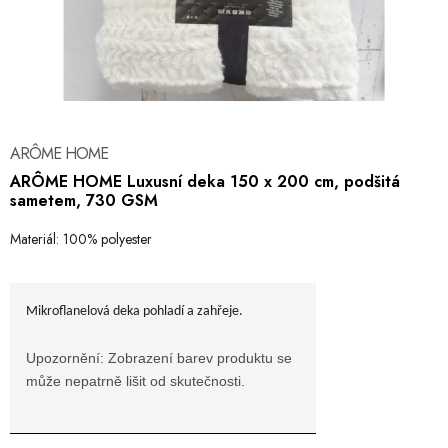
Hobby
Dětské zboží a hračky
Novinky
ARÔME HOME
World Cleanup Day
ARÔME HOME Luxusní deka 150 x 200 cm, podšitá
sametem, 730 GSM
Akční ceny
Materiál: 100% polyester
Půjčovna
Kontaktuje nás
Obchodní podmínky
Vrácení a reklamace
Podmínky ochrany osobních údajů
Mikroflanelová deka pohladí a zahřeje.
Obchodní podmínky pro podnikatele
Způsob doručení a platby
Zásady používání cookies
O nás
Blog
Upozornění: Zobrazení barev produktu se
může nepatrně lišit od skutečnosti.