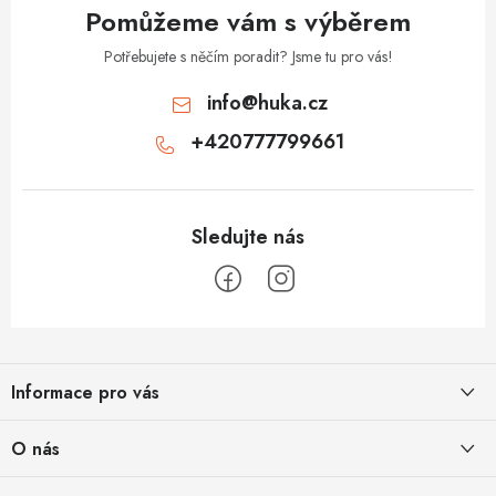
Pomůžeme vám s výběrem
Potřebujete s něčím poradit? Jsme tu pro vás!
info
@
huka.cz
+420777799661
Z
á
Informace pro vás
p
a
Obchodní podmínky
O nás
t
Vrácení a reklamace
Půjčovna