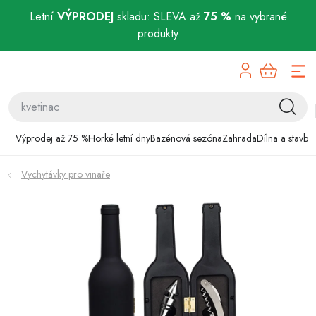
Letní
VÝPRODEJ
skladu: SLEVA až
75 %
na vybrané
produkty
Přejít
Výprodej až 75 %
na
obsah
Horké letní dny
Bazénová sezóna
Výprodej až 75 %
Horké letní dny
Bazénová sezóna
Zahrada
Dílna a stavba
Zahrada
Vychytávky pro vinaře
Dílna a stavba
Domácnost
Chovatelské potřeby