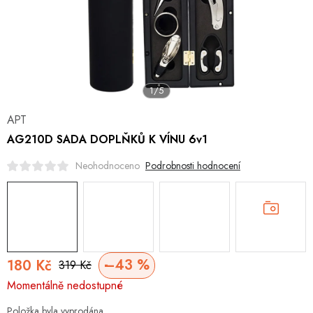
Hobby
Dětské zboží a hračky
Novinky
1/5
World Cleanup Day
APT
AG210D SADA DOPLŇKŮ K VÍNU 6v1
Akční ceny
Podrobnosti hodnocení
Neohodnoceno
Půjčovna
Kontaktuje nás
Obchodní podmínky
Vrácení a reklamace
–43 %
180 Kč
319 Kč
Měrná
Momentálně nedostupné
cena:
Položka byla vyprodána…