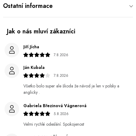
Ostatní informace
Jiří Jícha
7.8.2026
Ján Kubala
7.8.2026
Všetko bolo super ale škoda že návod je len v polsky a
anglicky .
Gabriela Březinová Vágnerová
5.8.2026
Velmi rychlé odeslání. Spokojenost