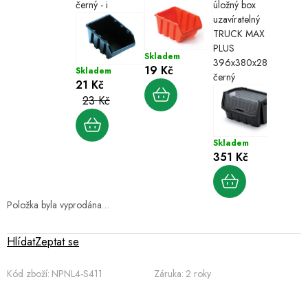
černý - i
úložný box
uzavíratelný
TRUCK MAX
PLUS
Skladem
Sklad
396x380x282,
19 Kč
14 K
Skladem
černý
21 Kč
23 Kč
Skladem
351 Kč
Položka byla vyprodána…
Hlídat
Zeptat se
Kód zboží:
NPNL4-S411
Záruka
:
2 roky