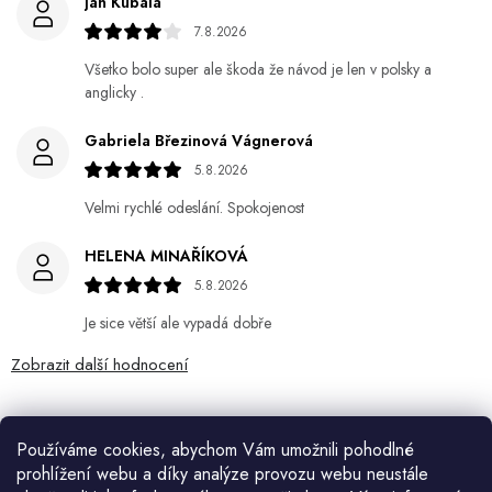
Ján Kubala
7.8.2026
Všetko bolo super ale škoda že návod je len v polsky a
anglicky .
Gabriela Březinová Vágnerová
5.8.2026
Velmi rychlé odeslání. Spokojenost
HELENA MINAŘÍKOVÁ
5.8.2026
Je sice větší ale vypadá dobře
Zobrazit další hodnocení
Používáme cookies, abychom Vám umožnili pohodlné
Související produkty
prohlížení webu a díky analýze provozu webu neustále