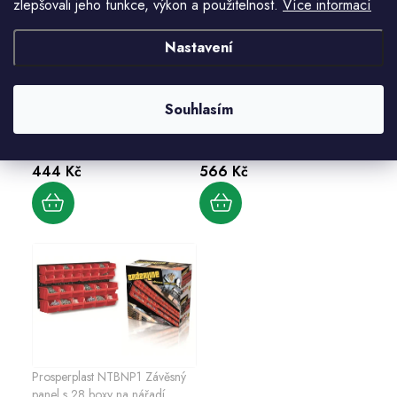
zlepšovali jeho funkce, výkon a použitelnost.
Více informací
Nastavení
Souhlasím
stěna ORDERLINE NTBNP2
stěna ORDERLINE NTBNP1
444 Kč
566 Kč
Prosperplast NTBNP1 Závěsný
panel s 28 boxy na nářadí