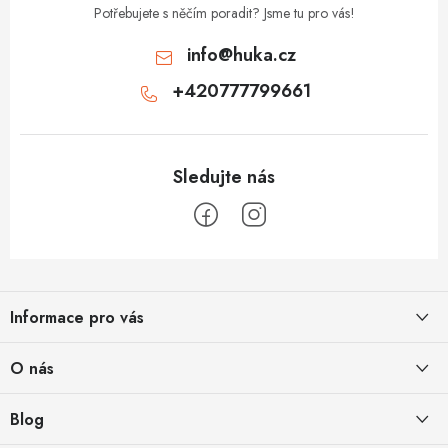
Potřebujete s něčím poradit? Jsme tu pro vás!
info
@
huka.cz
+420777799661
Z
á
Informace pro vás
p
a
Obchodní podmínky
O nás
t
Vrácení a reklamace
í
Půjčovna
Blog
Podmínky ochrany osobních údajů
O nás