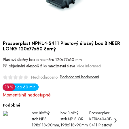
Hobby
Dětské zboží a hračky
Novinky
Prosperplast NPNL4-S411 Plastový úložný box BINEER
World Cleanup Day
LONG 120x77x60 černý
Plastový úložný box o rozměru 120x77x60 mm.
Akční ceny
Při objednání alespoň 5 ks množstevní sleva
Více informací
Půjčovna
Kontaktuje nás
Obchodní podmínky
Podrobnosti hodnocení
Neohodnoceno
Vrácení a reklamace
Podmínky ochrany osobních údajů
8 Kč
8 %
Odběr do 60 min.
Odběr do 60 min.
Odběr do 60 min.
18 %
Měrná
Obchodní podmínky pro podnikatele
Způsob doručení a platby
Momentálně nedostupné
cena:
Zásady používání cookies
O nás
Blog
Podobné:
box úložný
box úložný
Prosperplast
box úl
stoh.NP8
stoh.NP 8 OR
KTRM4040F-
stoh.
❯
198x118x90mm,
198x118x90mm
S411 Plastový
158x