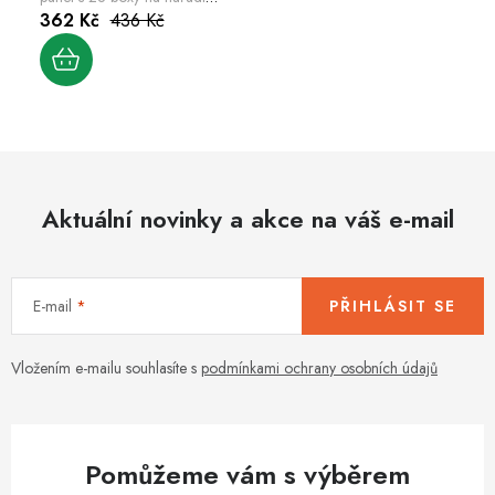
ORDERLINE 800x195x400
362 Kč
436 Kč
červený
Aktuální novinky a akce na váš e-mail
E-mail
PŘIHLÁSIT SE
Vložením e-mailu souhlasíte s
podmínkami ochrany osobních údajů
Pomůžeme vám s výběrem