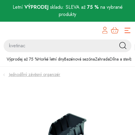
Letní
VÝPRODEJ
skladu: SLEVA až
75 %
na vybrané
produkty
Přejít
Výprodej až 75 %
na
obsah
Horké letní dny
Bazénová sezóna
Výprodej až 75 %
Horké letní dny
Bazénová sezóna
Zahrada
Dílna a stavba
Zahrada
Jednodílný závěsný organizér
Dílna a stavba
Domácnost
Chovatelské potřeby