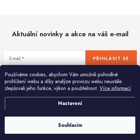
Hobby
Dětské zboží a hračky
Aktuální novinky a akce na váš e-mail
Novinky
World Cleanup Day
E-mail
PŘIHLÁSIT SE
Akční ceny
Používáme cookies, abychom Vám umožnili pohodlné
Vložením e-mailu souhlasíte s
podmínkami ochrany osobních údajů
Půjčovna
Kontaktuje nás
Obchodní podmínky
prohlížení webu a díky analýze provozu webu neustále
zlepšovali jeho funkce, výkon a použitelnost.
Více informací
Vrácení a reklamace
Podmínky ochrany osobních údajů
Obchodní podmínky pro podnikatele
Způsob doručení a platby
Nastavení
Pomůžeme vám s výběrem
Zásady používání cookies
O nás
Blog
Potřebujete s něčím poradit? Jsme tu pro vás!
Souhlasím
info
@
huka.cz