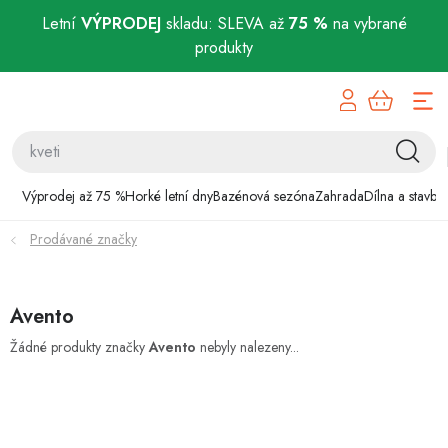
Letní
VÝPRODEJ
skladu: SLEVA až
75 %
na vybrané
produkty
Přejít
Výprodej až 75 %
na
obsah
Horké letní dny
Bazénová sezóna
Výprodej až 75 %
Horké letní dny
Bazénová sezóna
Zahrada
Dílna a stavba
Prodávané značky
Zahrada
Dílna a stavba
Avento
Domácnost
Žádné produkty značky
Avento
nebyly nalezeny...
Chovatelské potřeby