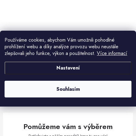
ů
t
ů
O
v
l
Používáme cookies, abychom Vám umožnili pohodlné
á
prohlížení webu a díky analýze provozu webu neustále
d
zlepšovali jeho funkce, výkon a použitelnost.
Více informací
Aktuální novinky a akce na váš e-mail
a
c
Nastavení
í
E-mail
PŘIHLÁSIT SE
p
r
Souhlasím
v
Vložením e-mailu souhlasíte s
podmínkami ochrany osobních údajů
k
y
v
Pomůžeme vám s výběrem
ý