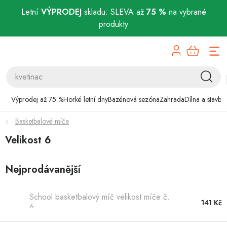
Letní
VÝPRODEJ
skladu: SLEVA až
75 %
na vybrané
produkty
Přejít
Výprodej až 75 %
na
obsah
Horké letní dny
Bazénová sezóna
Výprodej až 75 %
Horké letní dny
Bazénová sezóna
Zahrada
Dílna a stavba
Basketbalové míče
Zahrada
Velikost 6
Dílna a stavba
Nejprodávanější
Domácnost
School basketbalový míč velikost míče č.
Chovatelské potřeby
141 Kč
6