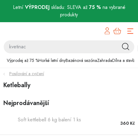
Letní
VÝPRODEJ
skladu: SLEVA až
75 %
na vybrané
produkty
Přejít
Výprodej až 75 %
na
obsah
Horké letní dny
Bazénová sezóna
Výprodej až 75 %
Horké letní dny
Bazénová sezóna
Zahrada
Dílna a stavba
Posilování a cvičení
Zahrada
Ketlebally
Dílna a stavba
Nejprodávanější
Domácnost
Soft kettlebell 6 kg balení 1 ks
Chovatelské potřeby
360 Kč