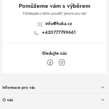
v
Pomůžeme vám s výběrem
ý
p
Potřebujete s něčím poradit? Jsme tu pro vás!
i
info
@
huka.cz
s
+420777799661
u
Z
á
Informace pro vás
p
a
Obchodní podmínky
O nás
t
Vrácení a reklamace