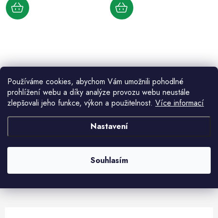
d
k
u
t
k
ů
t
O
ů
v
l
Používáme cookies, abychom Vám umožnili pohodlné
prohlížení webu a díky analýze provozu webu neustále
á
zlepšovali jeho funkce, výkon a použitelnost.
Více informací
d
Aktuální novinky a akce na váš e-mail
a
Nastavení
c
í
E-mail
PŘIHLÁSIT SE
p
Souhlasím
r
v
Vložením e-mailu souhlasíte s
podmínkami ochrany osobních údajů
k
y