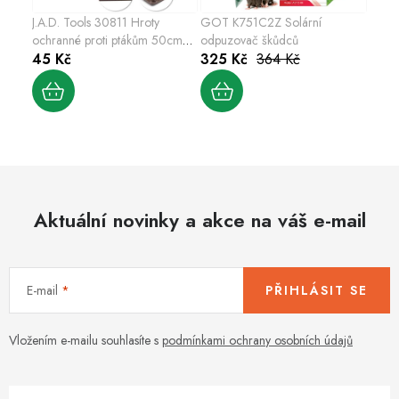
J.A.D. Tools 30811 Hroty
GOT K751C2Z Solární
ochranné proti ptákům 50cm
odpuzovač škůdců
plastové, hnědé
45 Kč
325 Kč
364 Kč
Aktuální novinky a akce na váš e-mail
E-mail
PŘIHLÁSIT SE
Vložením e-mailu souhlasíte s
podmínkami ochrany osobních údajů