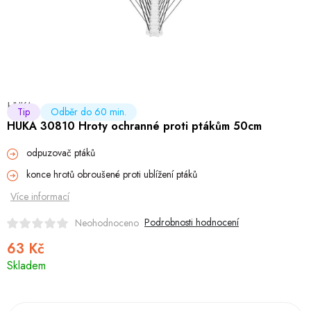
Hobby
Dětské zboží a hračky
Novinky
HUKA
World Cleanup Day
Tip
Odběr do 60 min.
HUKA 30810 Hroty ochranné proti ptákům 50cm
Akční ceny
odpuzovač ptáků
konce hrotů obroušené proti ublížení ptáků
Půjčovna
Kontaktuje nás
Obchodní podmínky
Více informací
Vrácení a reklamace
Podmínky ochrany osobních údajů
Obchodní podmínky pro podnikatele
Způsob doručení a platby
Podrobnosti hodnocení
Neohodnoceno
Zásady používání cookies
O nás
Blog
63 Kč
Měrná
Skladem
cena: