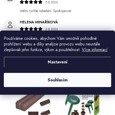
5.8.2026
Velmi rychlé odeslání. Spokojenost
HELENA MINAŘÍKOVÁ
5.8.2026
Je sice větší ale vypadá dobře
Používáme cookies, abychom Vám umožnili pohodlné
prohlížení webu a díky analýze provozu webu neustále
Zobrazit další hodnocení
zlepšovali jeho funkce, výkon a použitelnost.
Více informací
Nastavení
Související produkty
Souhlasím