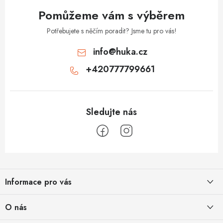
Pomůžeme vám s výběrem
Potřebujete s něčím poradit? Jsme tu pro vás!
info
@
huka.cz
+420777799661
Z
á
Informace pro vás
p
a
Obchodní podmínky
O nás
t
Vrácení a reklamace