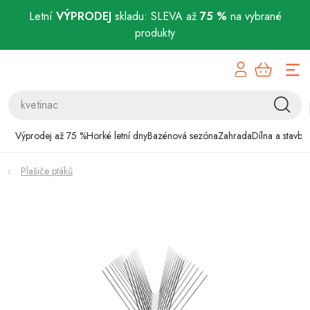
Letní
VÝPRODEJ
skladu: SLEVA až
75 %
na vybrané
produkty
Přejít
Výprodej až 75 %
na
obsah
Horké letní dny
Bazénová sezóna
Výprodej až 75 %
Horké letní dny
Bazénová sezóna
Zahrada
Dílna a stavba
Zahrada
Plašiče ptáků
Dílna a stavba
Domácnost
Chovatelské potřeby